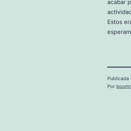
acabar p
activida
Estos er
esperamo
Publicada 
Por
boomm