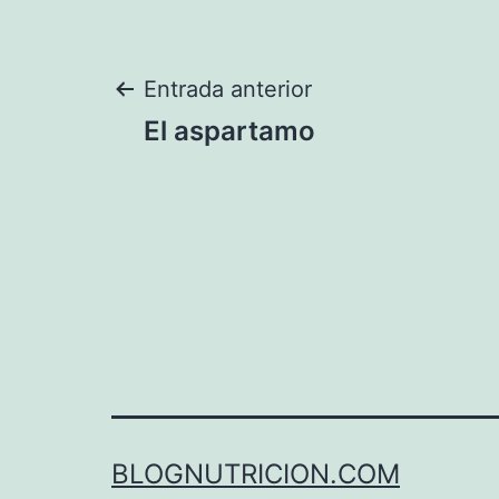
Navegación
Entrada anterior
El aspartamo
de
entradas
BLOGNUTRICION.COM