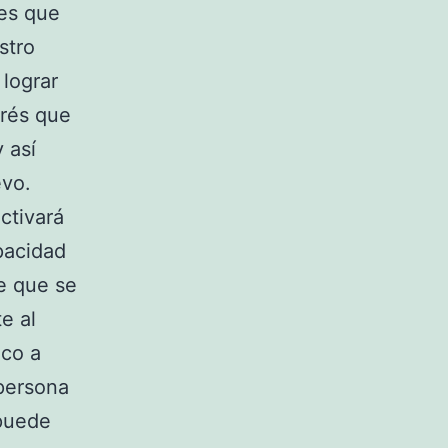
les que
stro
lograr
trés que
 así
evo.
ctivará
pacidad
e que se
e al
oco a
persona
 puede