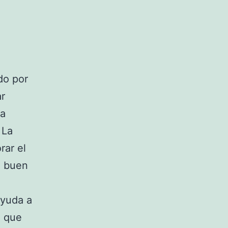
do por
ar
 a
 La
rar el
n buen
ayuda a
e que