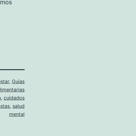
amos
star
,
Guías
limentarias
a
,
cuidados
istas
,
salud
mental