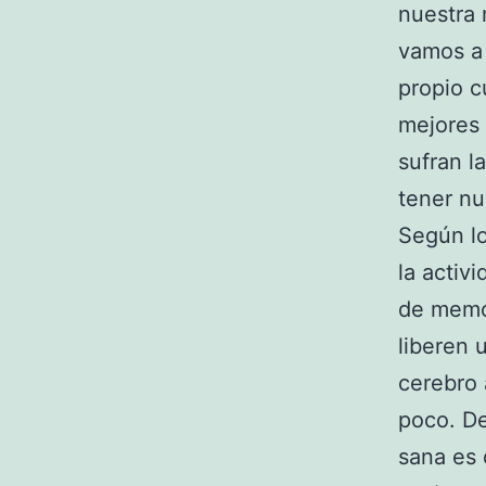
nuestra 
vamos a 
propio c
mejores 
sufran l
tener nu
Según l
la activ
de memor
liberen 
cerebro 
poco. D
sana es 