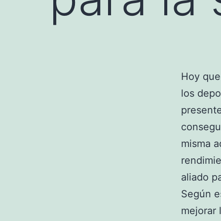
Hoy que
los depo
present
consegui
misma ad
rendimi
aliado p
Según es
mejorar 