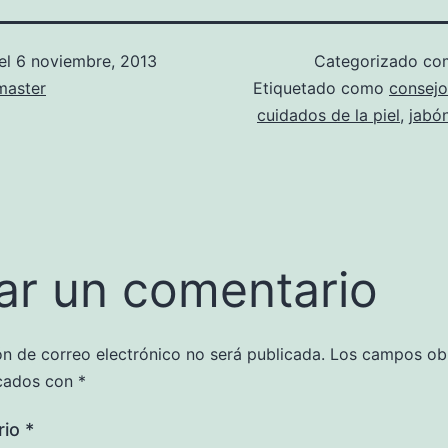
el
6 noviembre, 2013
Categorizado c
aster
Etiquetado como
consejo
cuidados de la piel
,
jabón
ar un comentario
ón de correo electrónico no será publicada.
Los campos obl
cados con
*
rio
*