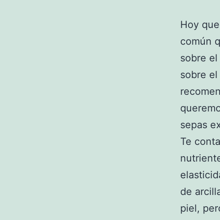
Hoy quer
común qu
sobre el
sobre e
recomend
queremo
sepas ex
Te cont
nutrient
elastici
de arcil
piel, pe