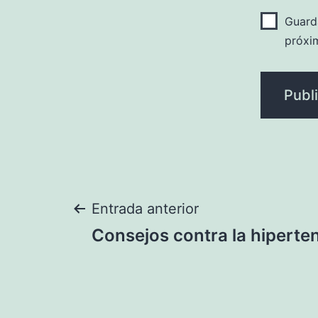
Guard
próxi
Navegación
Entrada anterior
Consejos contra la hiperte
de
entradas