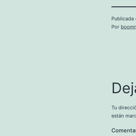
Publicada 
Por
boomm
Dej
Tu direcci
están mar
Comenta