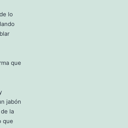
de lo
blando
blar
orma que
y
un jabón
 de la
o que