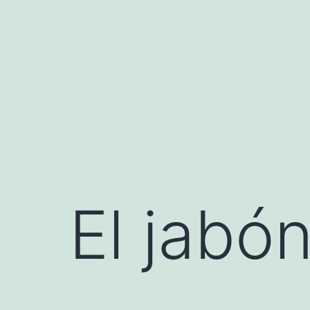
Saltar
al
contenido
El jabón