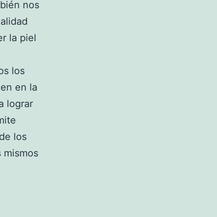
mbién nos
ualidad
r la piel
os los
ien en la
 lograr
mite
de los
s mismos