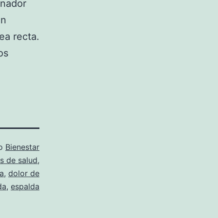
enador
un
ea recta.
os
mo
Bienestar
s de salud
,
da
,
dolor de
da
,
espalda