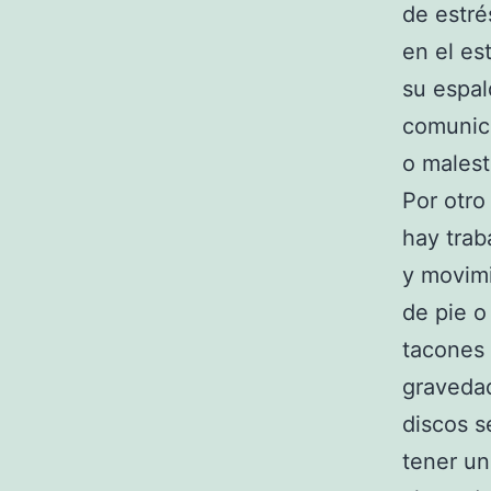
de estré
en el es
su espal
comunic
o malest
Por otro
hay trab
y movimi
de pie o
tacones 
gravedad
discos 
tener un