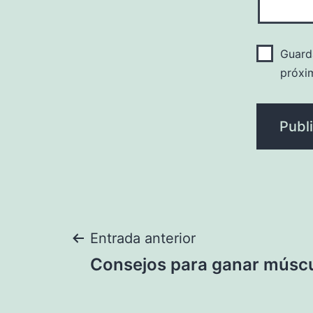
Guard
próxi
Navegación
Entrada anterior
Consejos para ganar músc
de