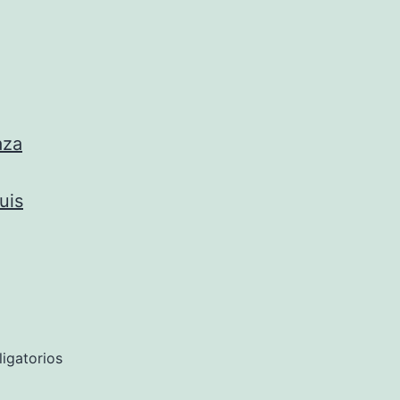
aza
uis
igatorios