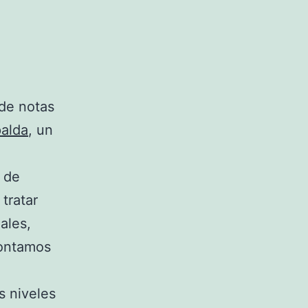
de notas
palda
, un
 de
tratar
ales,
contamos
s niveles