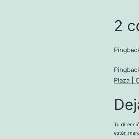
2 c
Pingbac
Pingbac
Plaza | 
Dej
Tu direcci
están mar