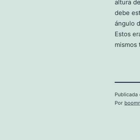
altura d
debe est
ángulo d
Estos er
mismos t
Publicada 
Por
boomm