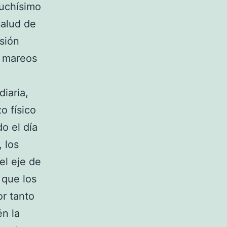
muchísimo
salud de
sión
, mareos
iaria,
o físico
o el día
 los
el eje de
 que los
r tanto
én la