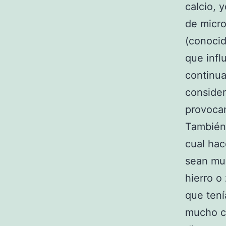
calcio, 
de micro
(conocid
que infl
continu
consider
provocan
También 
cual hac
sean muc
hierro o
que tení
mucho c