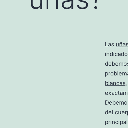
Las
uña
indicado
debemos 
problema
blancas
exactame
Debemos 
del cuer
principa