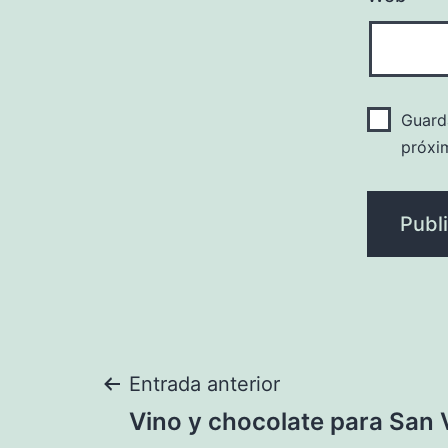
Guard
próxi
Navegación
Entrada anterior
Vino y chocolate para San 