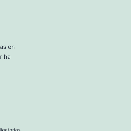
cas en
r ha
igatorios