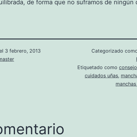
uilibrada, de forma que no suframos de ningún d
el
3 febrero, 2013
Categorizado com
aster
Etiquetado como
consejo
cuidados uñas
,
mancha
manchas
omentario