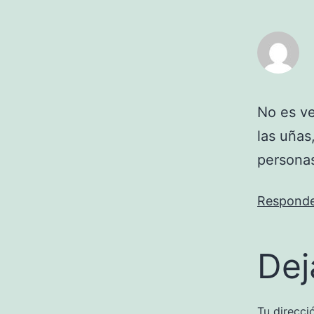
No es ve
las uñas
persona
Respond
Dej
Tu direcci