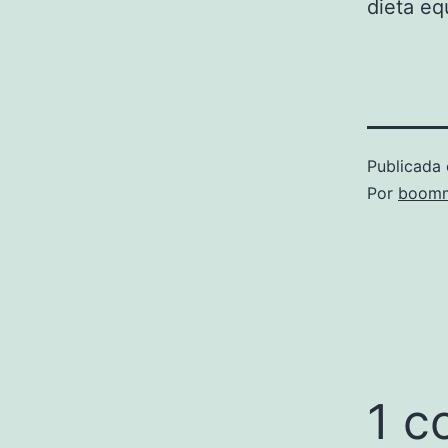
dieta eq
Publicada 
Por
boomm
1 c