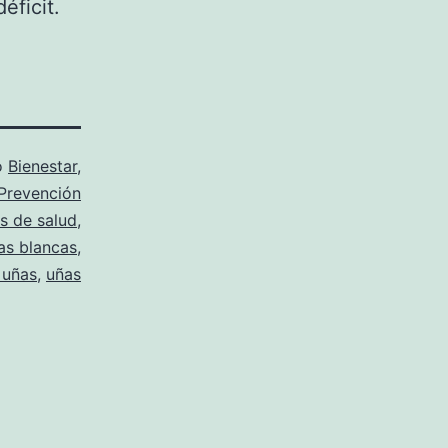
éficit.
o
Bienestar
,
Prevención
s de salud
,
s blancas
,
 uñas
,
uñas