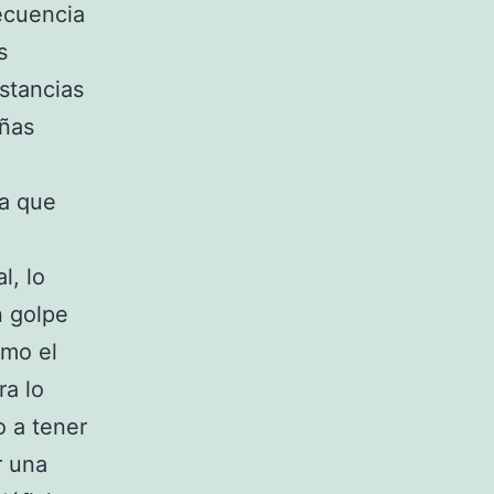
ecuencia
s
stancias
uñas
ya que
l, lo
n golpe
omo el
ra lo
o a tener
r una