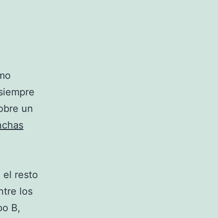
omo
 siempre
obre un
chas
el resto
ntre los
po B,