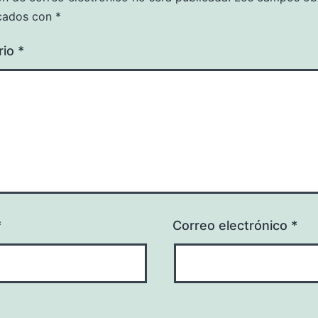
cados con
*
rio
*
*
Correo electrónico
*