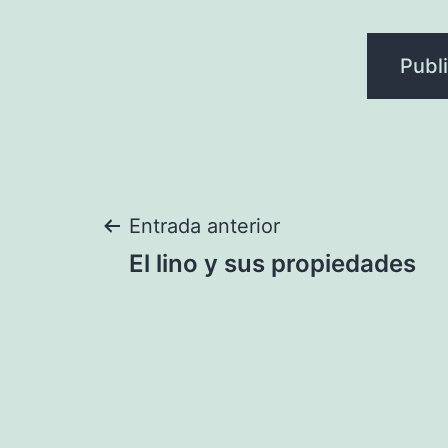
Navegación
Entrada anterior
El lino y sus propiedades
de
entradas