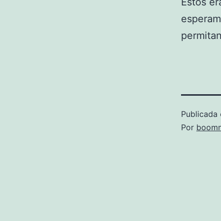
Estos er
esperamo
permitan
Publicada 
Por
boomm