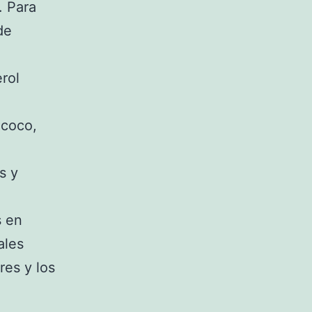
. Para
de
rol
 coco,
s y
s en
ales
res y los