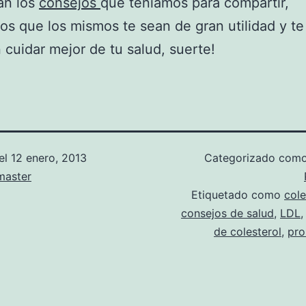
an los
consejos
que teníamos para compartir,
s que los mismos te sean de gran utilidad y te
 cuidar mejor de tu salud, suerte!
el
12 enero, 2013
Categorizado com
aster
Etiquetado como
cole
consejos de salud
,
LDL
de colesterol
,
pro