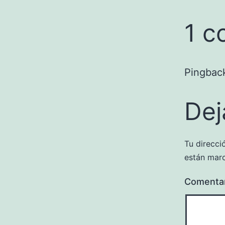
1 c
Pingbac
Dej
Tu direcci
están mar
Comenta