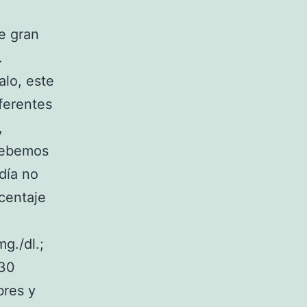
e gran
.
alo, este
iferentes
,
 Debemos
día no
rcentaje
g./dl.;
130
bres y