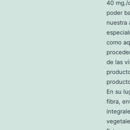
40 mg./d
poder ba
nuestra 
especial
como aqu
proceden
de las v
producto
producto
En su lu
fibra, e
integral
vegetale