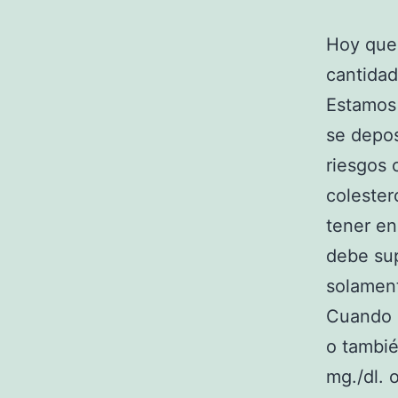
Hoy que
cantidad
Estamos 
se depos
riesgos 
colester
tener en
debe sup
solamen
Cuando l
o tambié
mg./dl. 