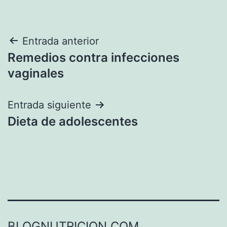
Navegación
Entrada anterior
Remedios contra infecciones
de
vaginales
entradas
Entrada siguiente
Dieta de adolescentes
BLOGNUTRICION.COM