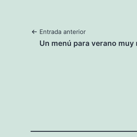
Navegación
Entrada anterior
Un menú para verano muy n
de
entradas