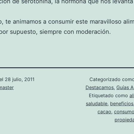
ión de serotonina, la hormona que nos levanta
o, te animamos a consumir este maravilloso ali
por supuesto, siempre con moderación.
el
28 julio, 2011
Categorizado com
aster
Destacamos
,
Guías A
Etiquetado como
a
saludable
,
beneficios
cacao
,
consumo
propied