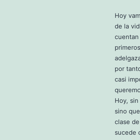
Hoy vamo
de la vi
cuentan 
primeros
adelgaza
por tant
casi imp
queremo
Hoy, sin
sino que
clase de
sucede 