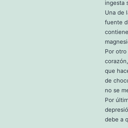
ingesta 
Una de l
fuente d
contiene
magnesio
Por otro
corazón,
que hace
de choco
no se me
Por últi
depresió
debe a 