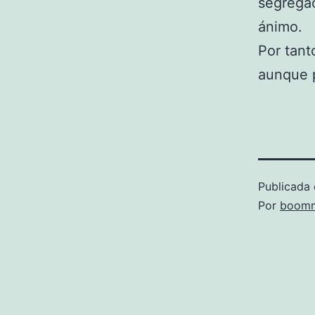
segregac
ánimo.
Por tant
aunque 
Publicada 
Por
boomm