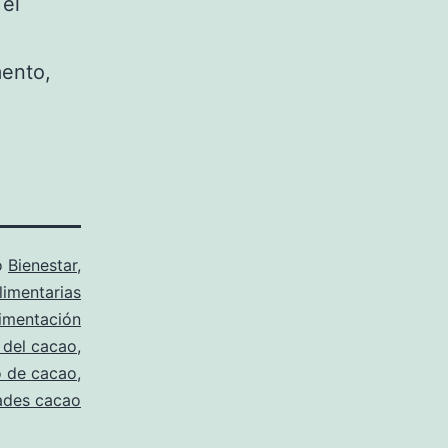
 el
mento,
o
Bienestar
,
limentarias
limentación
 del cacao
,
 de cacao
,
ades cacao