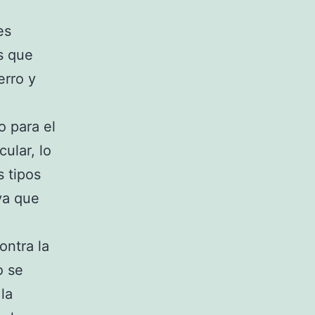
es
s que
erro y
o para el
ular, lo
s tipos
ya que
ontra la
o se
la