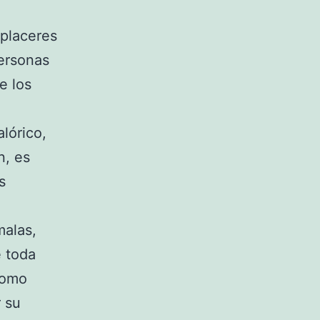
 placeres
personas
e los
lórico,
n, es
s
malas,
e toda
como
 su