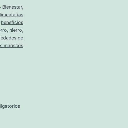
o
Bienestar
,
limentarias
o
beneficios
erro
,
hierro
,
iedades de
s mariscos
igatorios