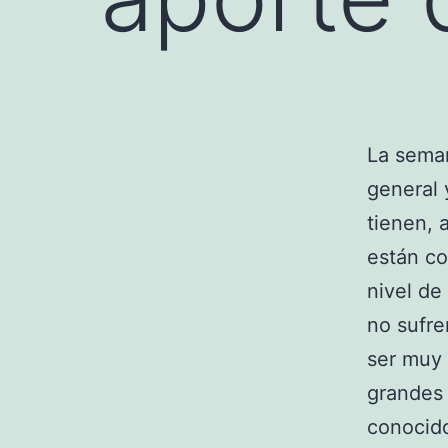
La sema
general 
tienen, 
están co
nivel de
no sufr
ser muy 
grandes
conocid