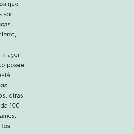
tos que
s son
icas.
ierro,
s mayor
sco posee
está
nas
s, otras
ada 100
ramos.
 los