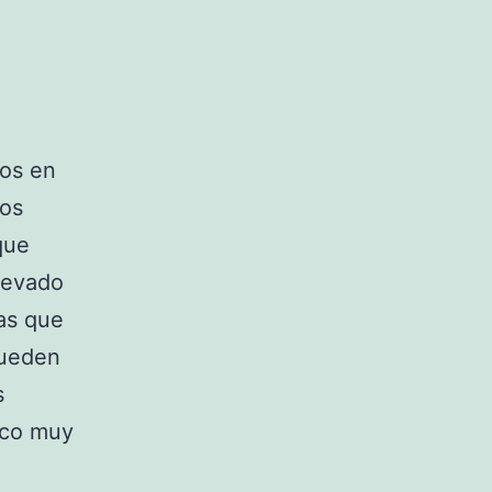
cos en
mos
que
levado
nas que
pueden
s
sco muy