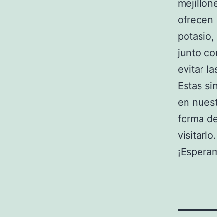
mejillon
ofrecen
potasio,
junto co
evitar l
Estas si
en nues
forma de
visitarlo.
¡Esperam