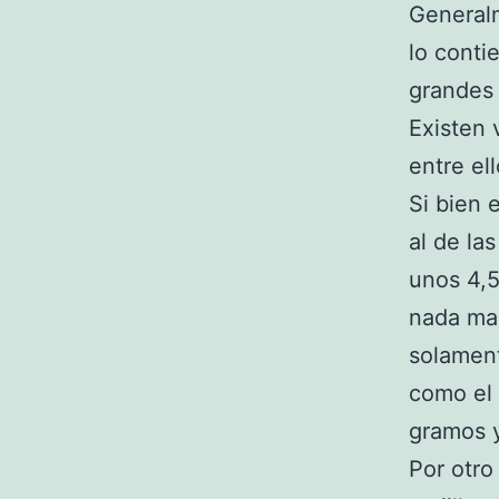
Generalm
lo conti
grandes 
Existen 
entre ell
Si bien 
al de la
unos 4,
nada mal
solament
como el 
gramos y
Por otro