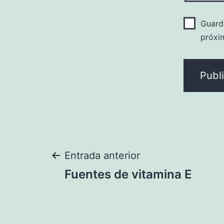
Guard
próxi
Navegación
Entrada anterior
Fuentes de vitamina E
de
entradas