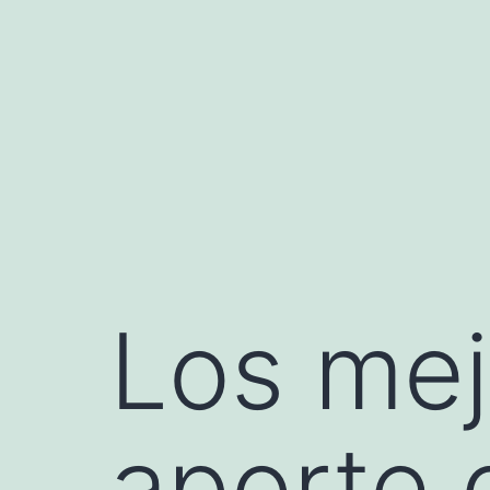
Saltar
al
contenido
Los mej
aporte 