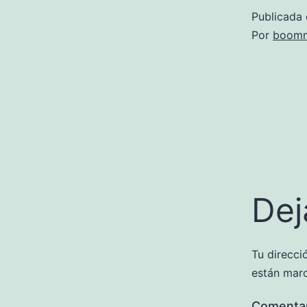
Publicada 
Por
boomm
Dej
Tu direcci
están mar
Comenta