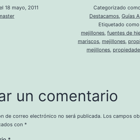
el
18 mayo, 2011
Categorizado com
aster
Destacamos
,
Guías A
Etiquetado com
mejillones
,
fuentes de hi
mariscos
,
mejillones
,
prop
mejillones
,
propiedade
ar un comentario
ón de correo electrónico no será publicada.
Los campos obl
cados con
*
rio
*