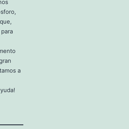
nos
sforo,
 que,
 para
imento
 gran
itamos a
ayuda!