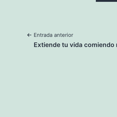
Navegación
Entrada anterior
Extiende tu vida comiend
de
entradas