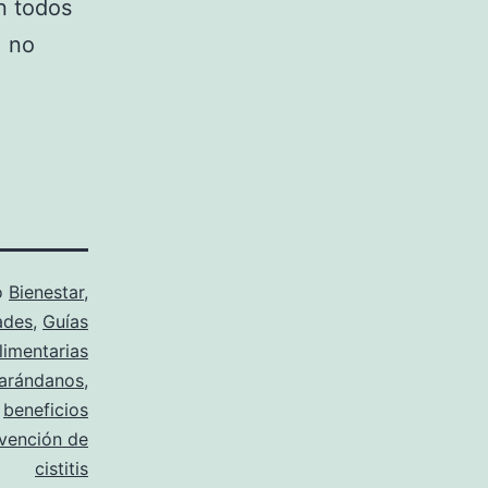
n todos
, no
o
Bienestar
,
ades
,
Guías
limentarias
arándanos
,
,
beneficios
vención de
cistitis