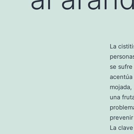
La cisti
personas
se sufre
acentúa
mojada, 
una frut
problema
prevenir
La clave