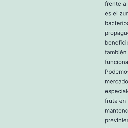
frente a 
es el zu
bacterio
propagu
benefici
también 
funcion
Podemos 
mercado,
especial
fruta en
mantendr
previnie