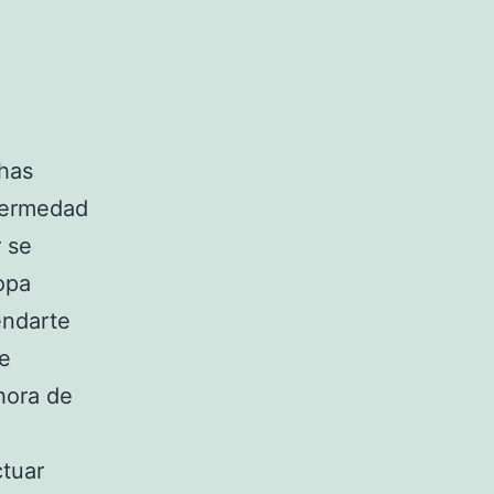
chas
nfermedad
r se
opa
endarte
te
hora de
ctuar