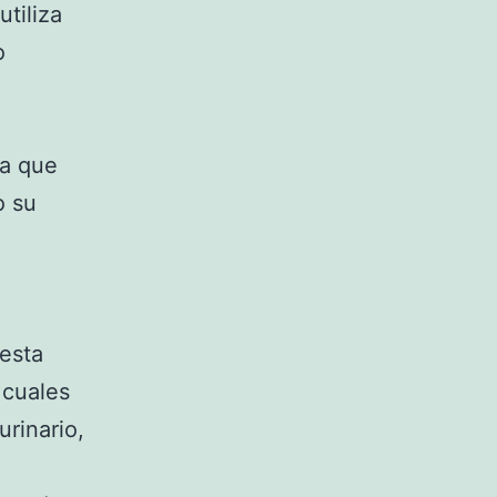
utiliza
o
ya que
o su
 esta
 cuales
urinario,