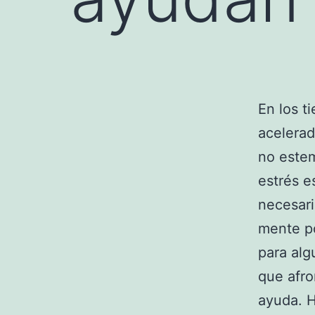
En los t
acelera
no este
estrés e
necesari
mente po
para alg
que afro
ayuda. H