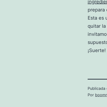
ingredie
prepara 
Esta es 
quitar l
invitamo
supuesto
¡Suerte!
Publicada 
Por
boomm