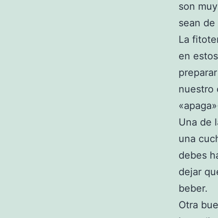
son muy 
sean de 
La fitot
en estos
preparar
nuestro 
«apaga»·
Una de l
una cuch
debes ha
dejar qu
beber.
Otra bue