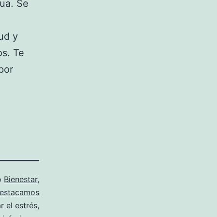
gua. Se
ud y
os. Te
por
o
Bienestar
,
estacamos
ar el estrés
,