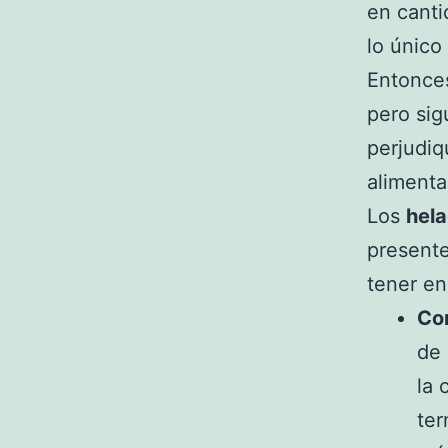
en canti
lo único
Entonces
pero sig
perjudiq
aliment
Los
hel
presente
tener en
Co
de 
la 
ter