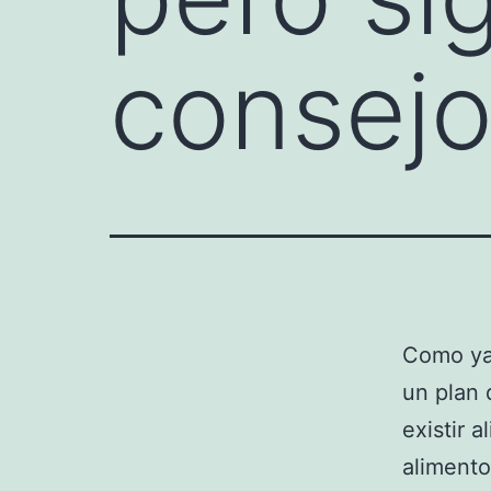
consej
Como ya
un plan
existir 
alimento