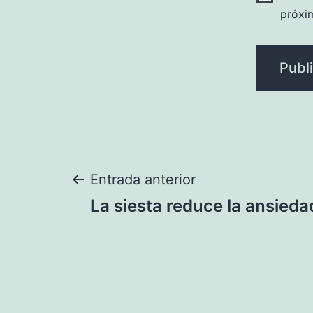
próxi
Navegación
Entrada anterior
La siesta reduce la ansieda
de
entradas