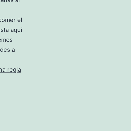
arias al
comer el
asta aquí
demos
ades a
na regla