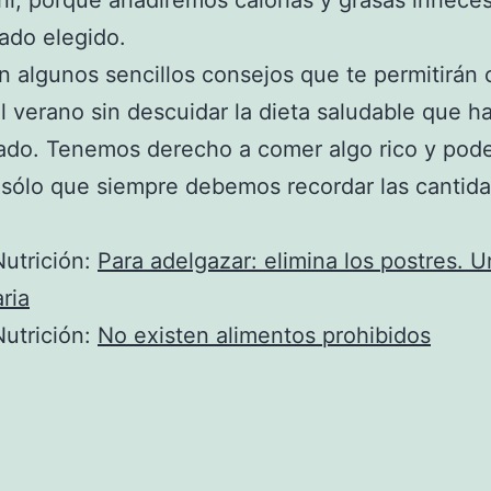
í, porque añadiremos calorías y grasas inneces
ado elegido.
n algunos sencillos consejos que te permitirán 
l verano sin descuidar la dieta saludable que h
rado. Tenemos derecho a comer algo rico y po
 sólo que siempre debemos recordar las cantid
utrición:
Para adelgazar: elimina los postres. U
ria
utrición:
No existen alimentos prohibidos