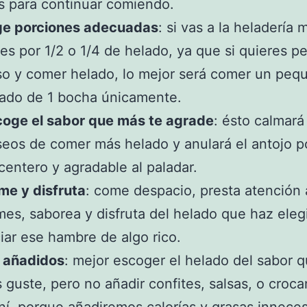
 para continuar comiendo.
ige porciones adecuadas
: si vas a la heladería 
es por 1/2 o 1/4 de helado, ya que si quieres p
o y comer helado, lo mejor será comer un peq
ado de 1 bocha únicamente.
coge el sabor que más te agrade
: ésto calmará
eos de comer más helado y anulará el antojo p
centero y agradable al paladar.
me y disfruta
: come despacio, presta atención 
es, saborea y disfruta del helado que haz eleg
iar ese hambre de algo rico.
n añadidos
: mejor escoger el helado del sabor 
 guste, pero no añadir confites, salsas, o croc