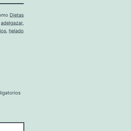
como
Dietas
o
adelgazar
,
jos
,
helado
igatorios