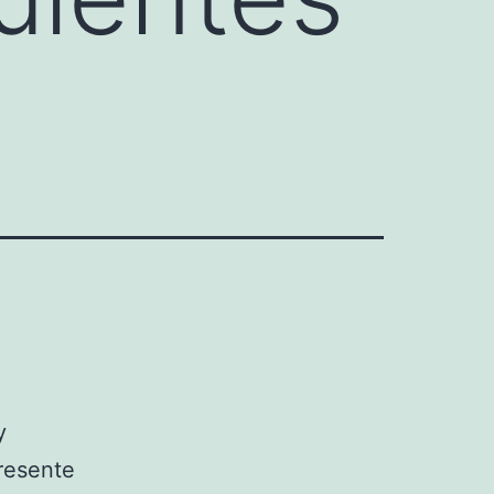
y
resente