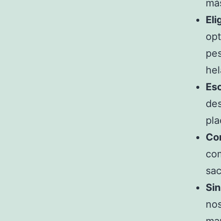
más
El
opt
pes
hel
Es
des
pla
Co
com
sac
Si
nos