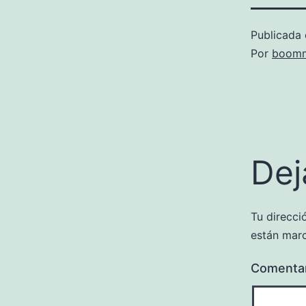
Publicada 
Por
boomm
Dej
Tu direcci
están mar
Comenta