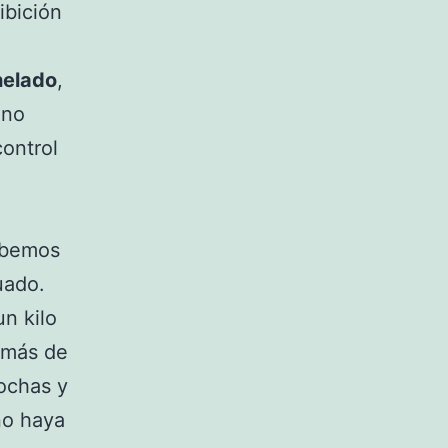
ibición
helado
,
 no
ontrol
debemos
uado.
un kilo
 más de
ochas y
no haya