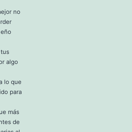
mejor no
erder
ueño
 tus
or algo
a lo que
ido para
que más
antes de