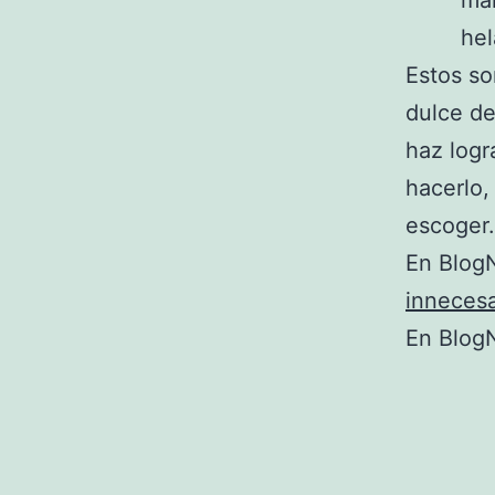
man
hel
Estos so
dulce de
haz log
hacerlo,
escoger.
En BlogN
innecesa
En BlogN