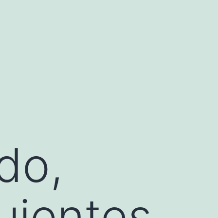
do,
guientes