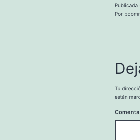
Publicada 
Por
boomm
Dej
Tu direcci
están mar
Comenta