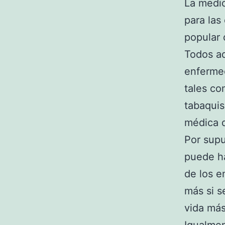
La medic
para las
popular 
Todos aq
enferme
tales co
tabaquis
médica 
Por supu
puede ha
de los 
más si s
vida más