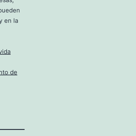
esas,
 pueden
y en la
vida
nto de