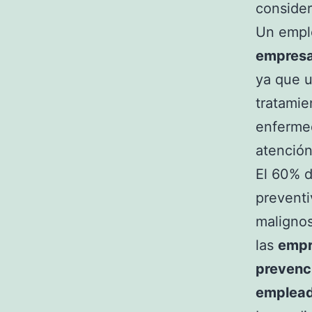
consider
Un emple
empresa
ya que u
tratamie
enfermed
atención
El 60% d
preventi
malignos
las
empr
prevenc
emplea