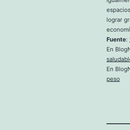
Igualmen
espacios
lograr g
economí
Fuente
:
En BlogN
saludabl
En BlogN
peso