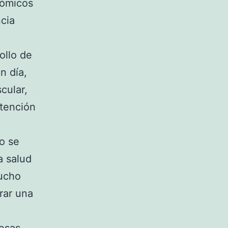
nómicos
ncia
ollo de
n día,
cular,
atención
o se
a salud
mucho
rar una