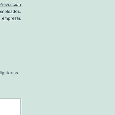
Prevención
empleados
,
empresas
igatorios