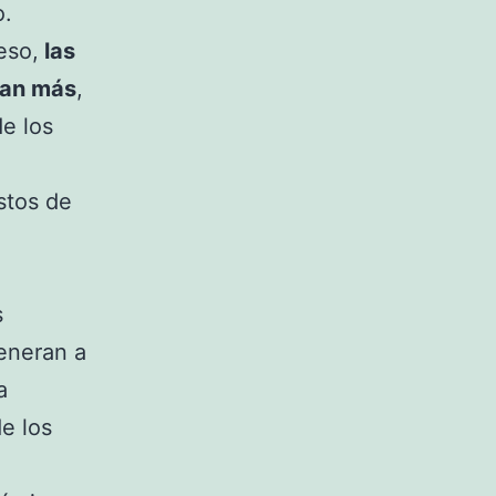
o.
eso,
las
ran más
,
e los
stos de
s
eneran a
a
e los