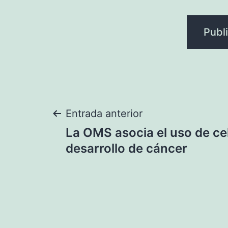
Navegación
Entrada anterior
La OMS asocia el uso de cel
de
desarrollo de cáncer
entradas