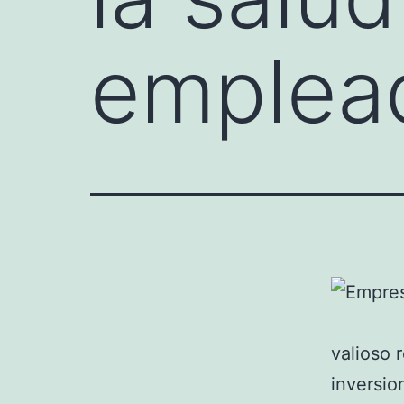
emplea
valioso 
inversio