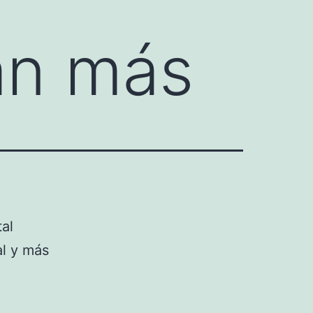
an más
tal
al y más