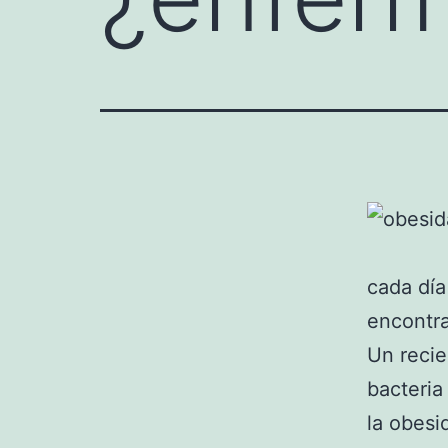
cada dí
encontra
Un recie
bacteria
la obesi