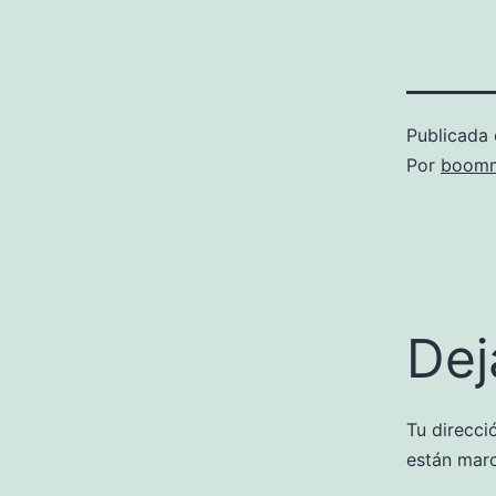
Publicada 
Por
boomm
Dej
Tu direcci
están mar