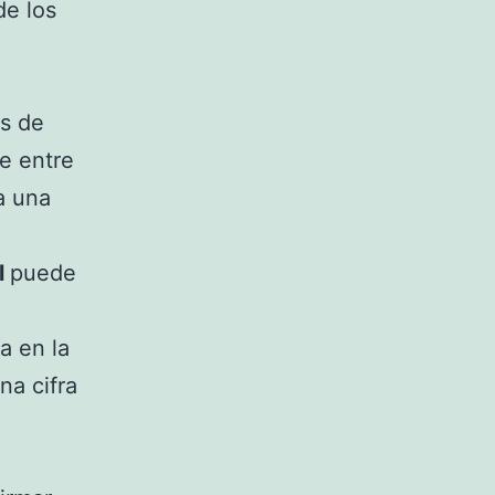
de los
és de
e entre
a una
l
puede
a en la
na cifra