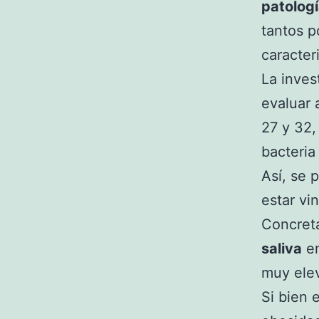
patologí
tantos 
caracteri
La inves
evaluar 
27 y 32,
bacteria
Así, se 
estar vi
Concreta
saliva
en
muy ele
Si bien 