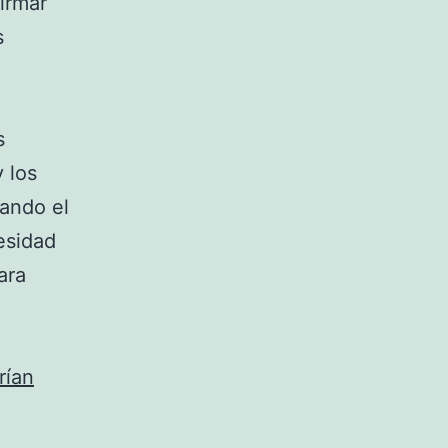
irmar
s
s
 los
ando el
esidad
ara
rían