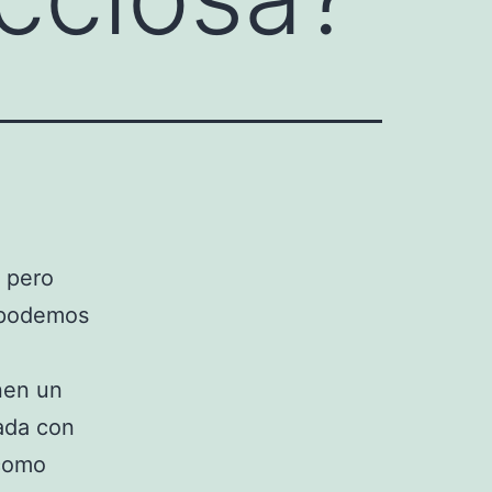
, pero
 podemos
nen un
nada con
 como