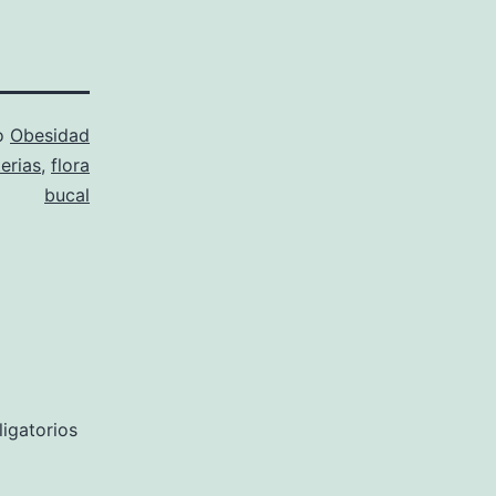
o
Obesidad
erias
,
flora
bucal
igatorios