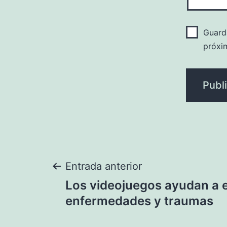
Guard
próxi
Navegación
Entrada anterior
Los videojuegos ayudan a 
de
enfermedades y traumas