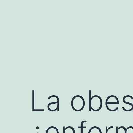
Saltar
al
contenido
La obes
¿enferm