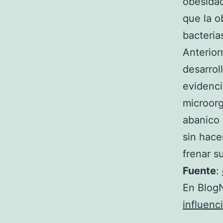
obesidad
que la o
bacteria
Anterior
desarrol
evidenci
microor
abanico 
sin hace
frenar s
Fuente
:
En BlogN
influenci