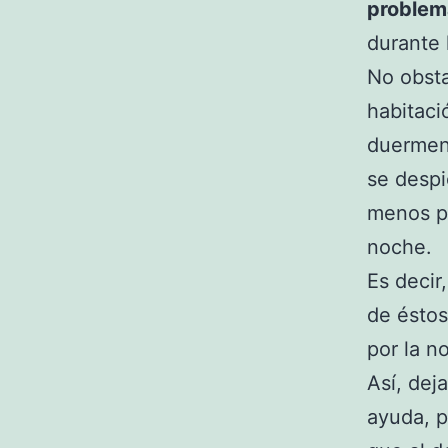
problem
durante 
No obsta
habitaci
duermen 
se despi
menos p
noche.
Es decir
de éstos
por la n
Así, dej
ayuda, p