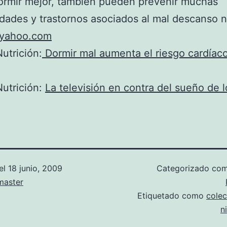
ormir mejor, también pueden prevenir muchas
ades y trastornos asociados al mal descanso n
yahoo.com
utrición:
Dormir mal aumenta el riesgo cardíac
utrición:
La televisión en contra del sueño de l
el
18 junio, 2009
Categorizado co
aster
Etiquetado como
cole
n