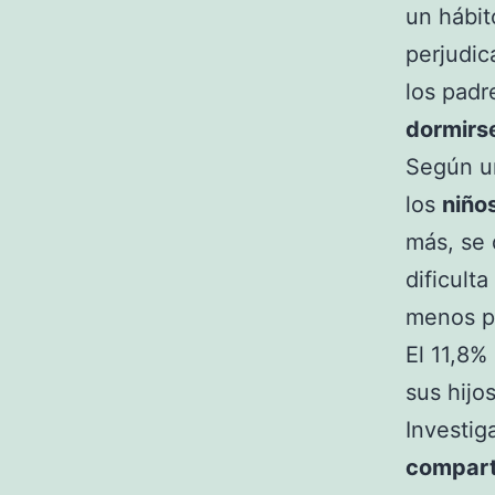
un hábit
perjudic
los padr
dormirs
Según un
los
niño
más, se 
dificult
menos p
El 11,8%
sus hijo
Investig
compart