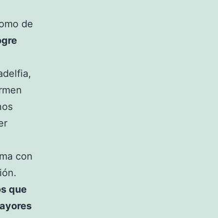
 como de
ogre
delfia,
ermen
nos
er
cama con
ión.
os que
mayores