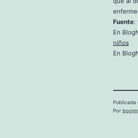
que al d
enfermed
Fuente
:
En BlogN
niños
En BlogN
Publicada 
Por
boomm