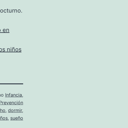
octurno.
o en
os niños
mo
Infancia
,
Prevención
cho
,
dormir
,
iños
,
sueño