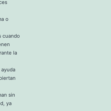
ces
ma o
os cuando
ienen
ante la
n ayuda
piertan
man sin
d, ya