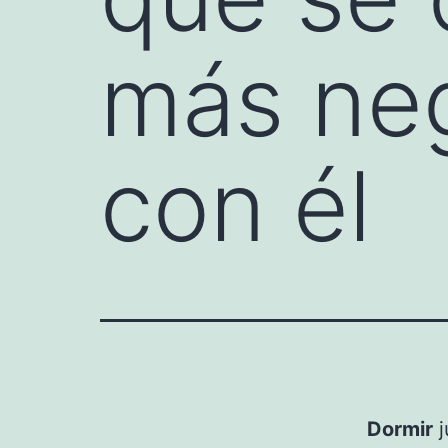
más neg
con él
Dormir
j