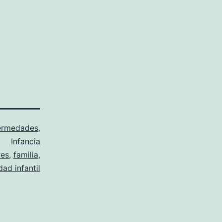
ermedades
,
Infancia
res
,
familia
,
ad infantil