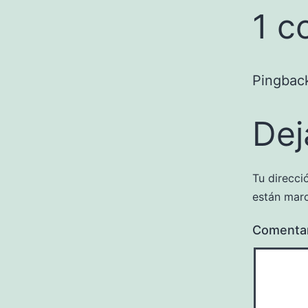
1 c
Pingbac
Dej
Tu direcci
están mar
Comenta