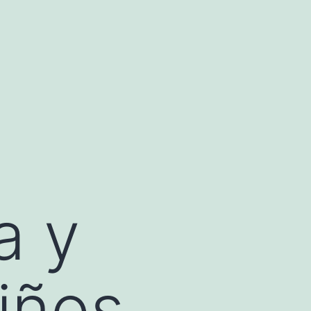
a y
iños