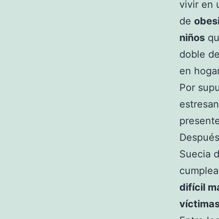
vivir en
de
obes
niños
que
doble de
en hogar
Por supu
estresan
presente
Después 
Suecia d
cumplea
difícil 
víctimas