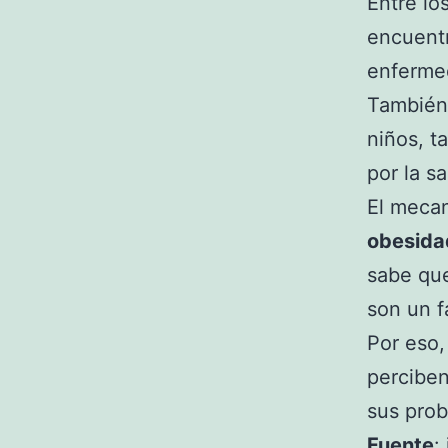
Entre lo
encuent
enfermed
También 
niños, t
por la s
El mecan
obesidad
sabe que
son un f
Por eso,
perciben
sus prob
Fuente
: