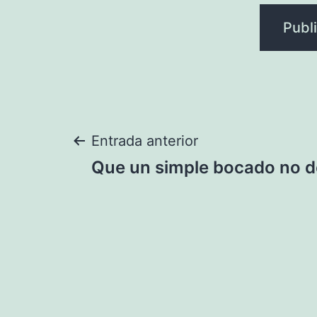
Navegación
Entrada anterior
Que un simple bocado no d
de
entradas