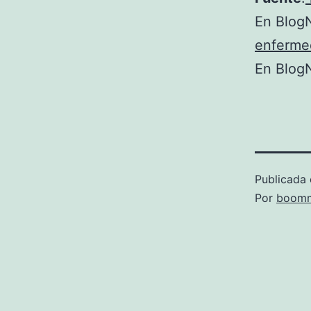
En BlogN
enferme
En BlogN
Publicada 
Por
boomm