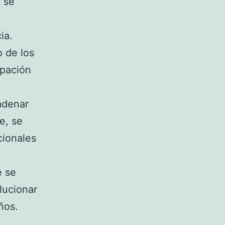
s se
ia.
 de los
upación
denar
e, se
cionales
e se
lucionar
ños.