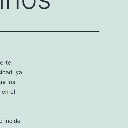
erte
idad, ya
ue los
 en el
o incide