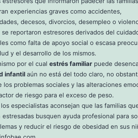
s estresores que informaron padecer las familia
ran experiencias graves como accidentes,
ades, decesos, divorcios, desempleo o violenc
se reportaron estresores derivados del cuidado
ales como falta de apoyo social o escasa preoc
alud y el desarrollo de los mismos.
ismo por el cual
estrés familiar
puede desenca
 infantil
aún no está del todo claro, no obstant
 los problemas sociales y las alteraciones emo
actor de riesgo para el exceso de peso.
 los especialistas aconsejan que las familias qu
 estresadas busquen ayuda profesional para so
lemas y reducir el riesgo de obesidad en sus ni
infobae.com