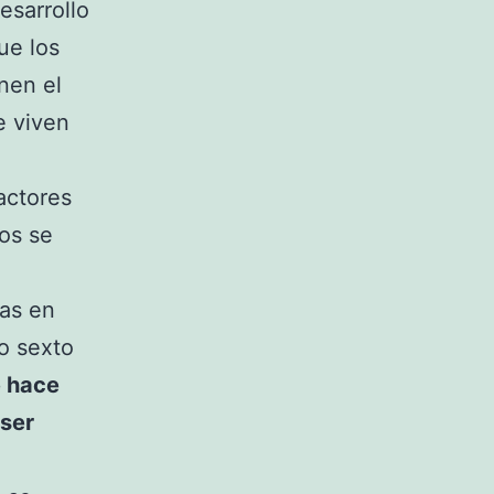
esarrollo
ue los
nen el
e viven
actores
os se
ias en
 o sexto
e hace
 ser