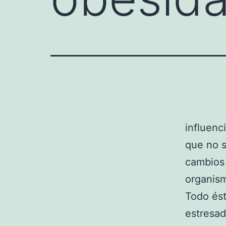
influenc
que no s
cambios 
organis
Todo ést
estresad