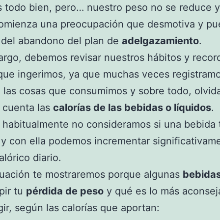
todo bien, pero… nuestro peso no se reduce y
omienza una preocupación que desmotiva y pu
 del abandono del plan de
adelgazamiento
.
rgo, debemos revisar nuestros hábitos y recor
que ingerimos, ya que muchas veces registramo
 las cosas que consumimos y sobre todo, olvi
 cuenta las
calorías de las bebidas o líquidos
.
, habitualmente no consideramos si una bebida 
y con ella podemos incrementar significativame
lórico diario.
nuación te mostraremos porque algunas
bebida
pir tu
pérdida de peso
y qué es lo más aconsej
gir, según las calorías que aportan: