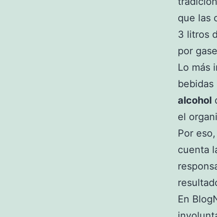
tradicio
que las 
3 litros
por gase
Lo más i
bebidas 
alcohol
q
el organ
Por eso, 
cuenta l
responsa
resultad
En BlogN
involunt