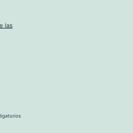
e las
igatorios