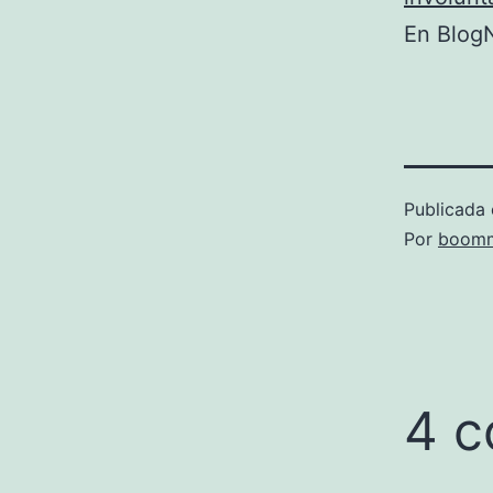
En BlogN
Publicada 
Por
boomm
4 c