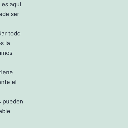
 es aquí
ede ser
dar todo
s la
damos
tiene
nte el
s
pueden
able