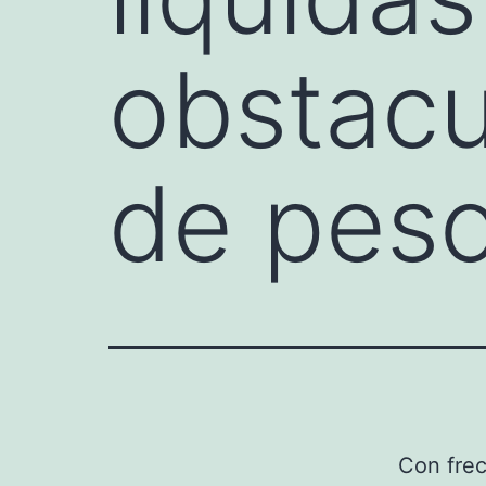
obstacu
de pes
Con fre