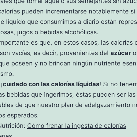
nales que tomar agua o sus semejantes sin azúc
calorías pueden incrementarse notablemente si
 de líquido que consumimos a diario están repre
osas, jugos o bebidas alcohólicas.
mportante es que, en estos casos, las calorías 
son vacías, es decir, provenientes del
azúcar
o
ue poseen y no brindan ningún nutriente esenc
ismo.
¡
cuidado con las calorías líquidas
! Si no tene
as bebidas que ingerimos, éstas pueden ser las
bles de que nuestro plan de adelgazamiento n
os esperados.
utrición:
Cómo frenar la ingesta de calorías
arias