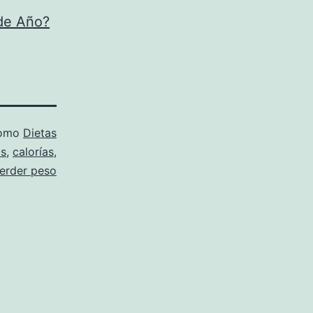
de Año?
como
Dietas
as
,
calorías
,
erder peso