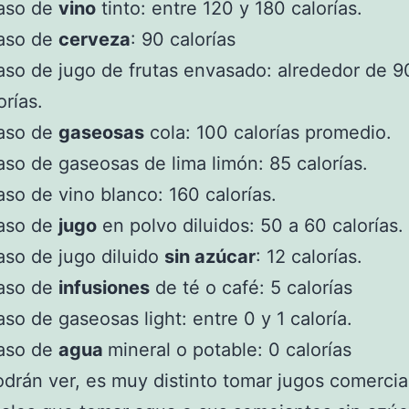
vaso de
vino
tinto: entre 120 y 180 calorías.
vaso de
cerveza
: 90 calorías
aso de jugo de frutas envasado: alrededor de 9
orías.
vaso de
gaseosas
cola: 100 calorías promedio.
aso de gaseosas de lima limón: 85 calorías.
aso de vino blanco: 160 calorías.
vaso de
jugo
en polvo diluidos: 50 a 60 calorías.
aso de jugo diluido
sin azúcar
: 12 calorías.
vaso de
infusiones
de té o café: 5 calorías
aso de gaseosas light: entre 0 y 1 caloría.
vaso de
agua
mineral o potable: 0 calorías
rán ver, es muy distinto tomar jugos comercia