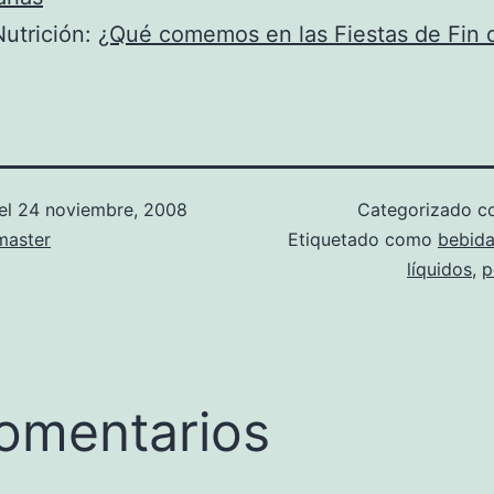
utrición:
¿Qué comemos en las Fiestas de Fin 
el
24 noviembre, 2008
Categorizado 
aster
Etiquetado como
bebid
líquidos
,
p
omentarios