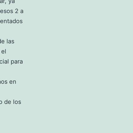
ar, ya
 esos 2 a
sentados
de las
 el
ial para
mos en
o de los