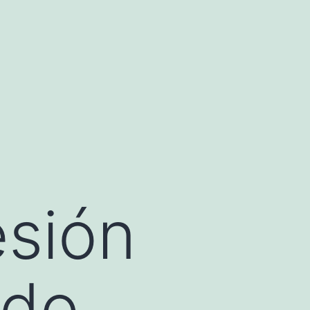
esión
ado