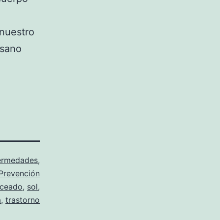
 nuestro
 sano
ermedades
,
Prevención
nceado
,
sol
,
a
,
trastorno