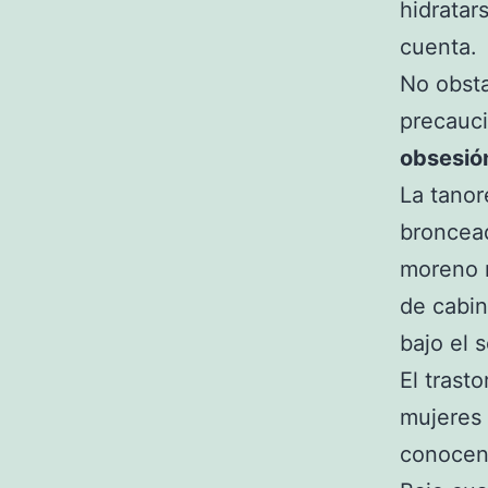
hidratar
cuenta.
No obsta
precauc
obsesión
La tanor
broncead
moreno n
de cabi
bajo el s
El tras
mujeres 
conocen