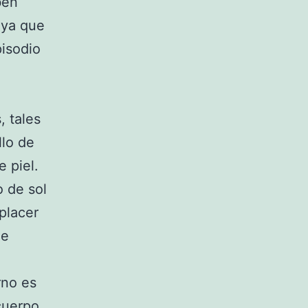
ben
 ya que
isodio
, tales
llo de
 piel.
o de sol
placer
de
rno es
cuerpo