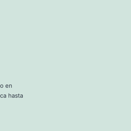
do en
ica hasta