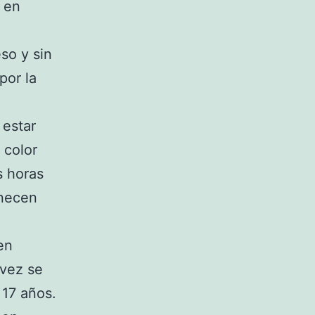
r en
so y sin
por la
 estar
 color
s horas
necen
en
 vez se
17 años.