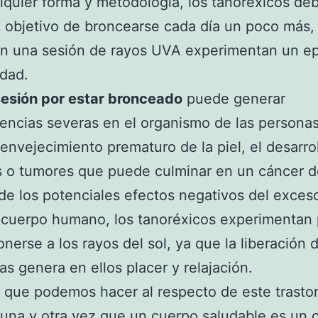
lquier forma y metodología, los tanoréxicos de
u objetivo de broncearse cada día un poco más,
en una sesión de rayos UVA experimentan un ep
dad.
esión por estar bronceado
puede generar
ncias severas en el organismo de las personas
envejecimiento prematuro de la piel, el desarro
o tumores que puede culminar en un cáncer de
de los potenciales efectos negativos del exces
 cuerpo humano, los tanoréxicos experimentan 
onerse a los rayos del sol, ya que la liberación 
as genera en ellos placer y relajación.
 que podemos hacer al respecto de este trasto
 una y otra vez que un cuerpo saludable es un 