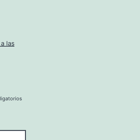
 a las
igatorios