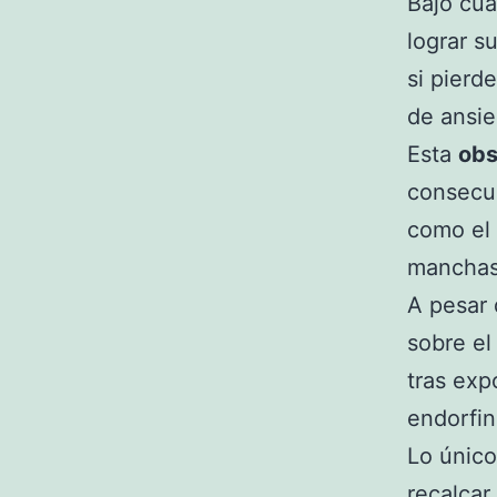
Bajo cua
lograr s
si pierd
de ansie
Esta
obs
consecue
como el 
manchas 
A pesar 
sobre el
tras exp
endorfin
Lo único
recalcar