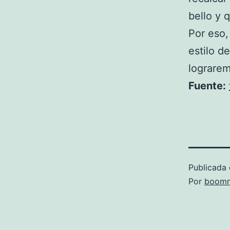
bello y 
Por eso,
estilo d
lograrem
Fuente:
Publicada 
Por
boomm