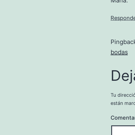
Maria.
Respond
Pingbac
bodas
Dej
Tu direcci
están mar
Comenta