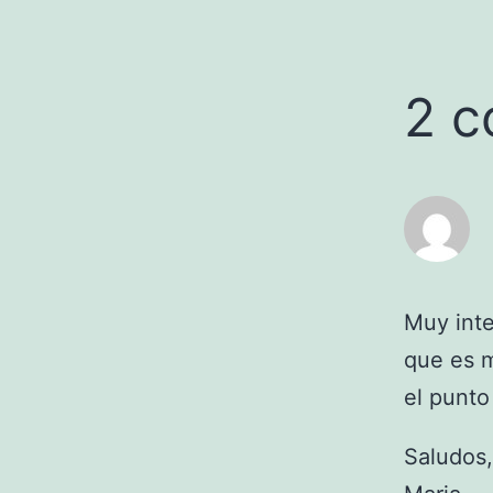
2 c
Muy inte
que es m
el punto
Saludos,