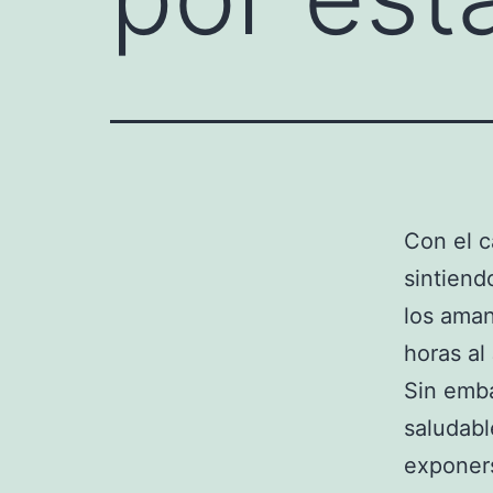
Con el c
sintiend
los aman
horas al
Sin emb
saludab
exponers