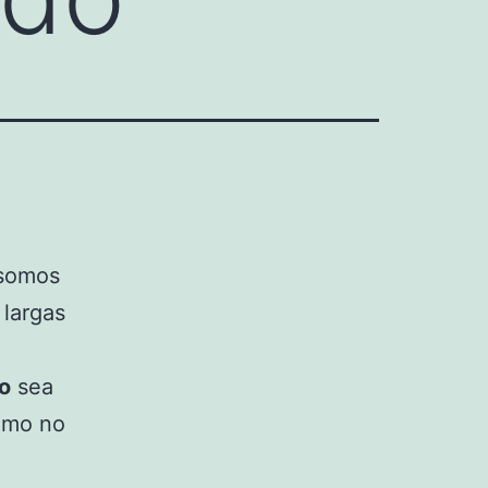
 somos
 largas
o
sea
omo no