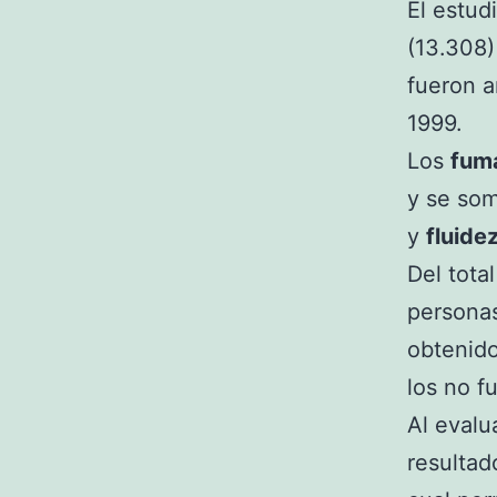
El estud
(13.308)
fueron a
1999.
Los
fum
y se som
y
fluide
Del tota
personas
obtenido
los no f
Al evalu
resultad