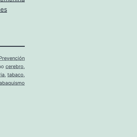
nes
Prevención
mo
cerebro
,
ia
,
tabaco
,
tabaquismo