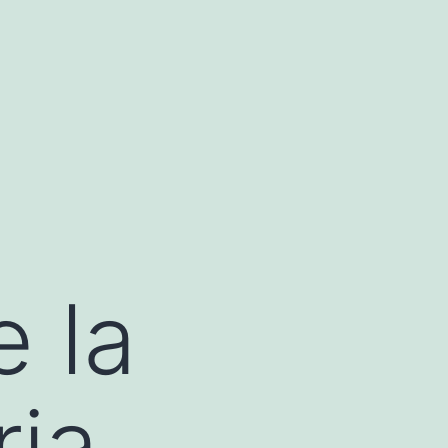
e la
ia