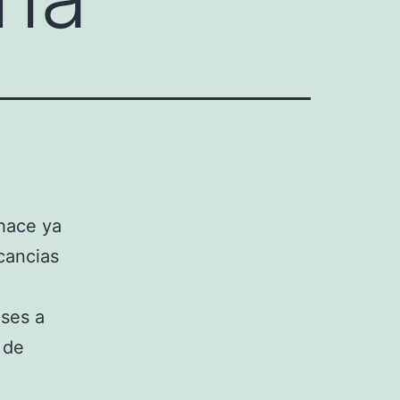
hace ya
cancias
.
eses a
 de