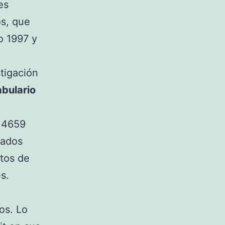
es
os, que
o 1997 y
stigación
bulario
, 4659
tados
atos de
s.
os. Lo