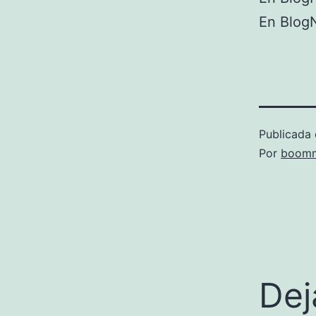
En BlogN
Publicada 
Por
boomm
Dej