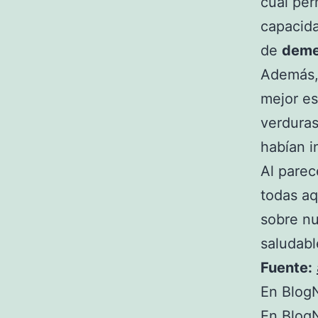
cual per
capacid
de
deme
Además,
mejor es
verduras
habían i
Al parec
todas aq
sobre nu
saludabl
Fuente:
En BlogN
En BlogN