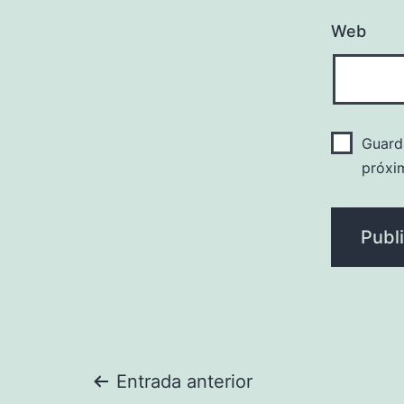
Web
Guard
próxi
Navegación
Entrada anterior