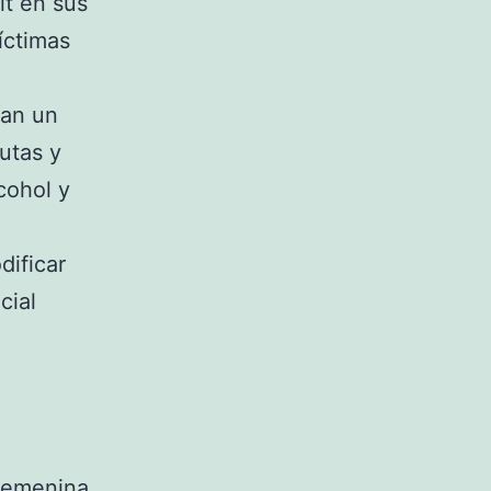
it en sus
íctimas
ían un
utas y
cohol y
dificar
cial
 femenina