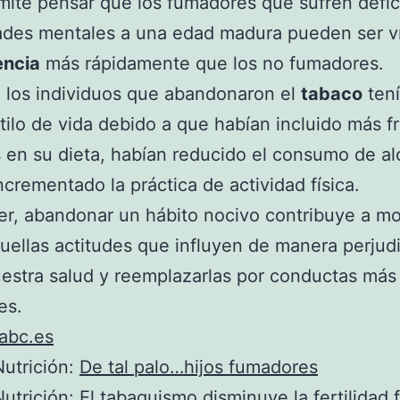
mite pensar que los fumadores que sufren défic
ades mentales a una edad madura pueden ser v
ncia
más rápidamente que los no fumadores.
 los individuos que abandonaron el
tabaco
ten
tilo de vida debido a que habían incluido más fr
 en su dieta, habían reducido el consumo de al
ncrementado la práctica de actividad física.
er, abandonar un hábito nocivo contribuye a mo
uellas actitudes que influyen de manera perjudi
estra salud y reemplazarlas por conductas más
es.
abc.es
utrición:
De tal palo…hijos fumadores
utrición:
El tabaquismo disminuye la fertilidad