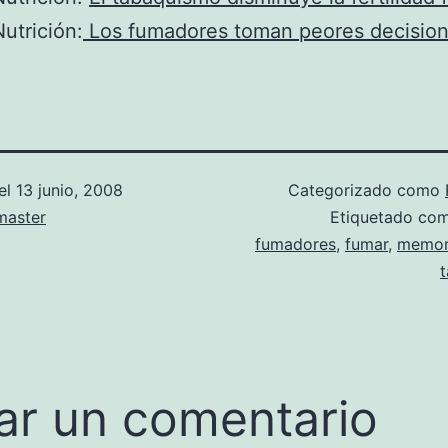
utrición:
Los fumadores toman peores decisio
el
13 junio, 2008
Categorizado como
aster
Etiquetado co
fumadores
,
fumar
,
memor
ar un comentario