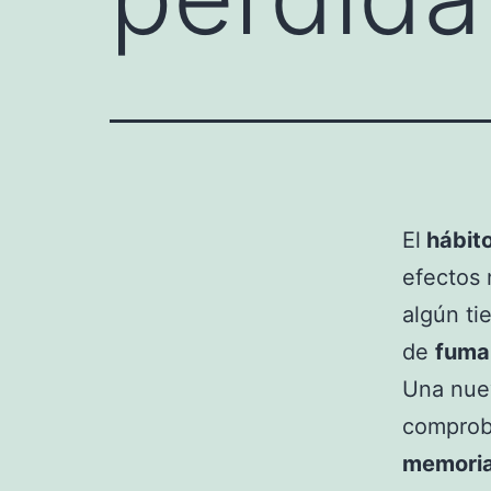
El
hábit
efectos
algún ti
de
fuma
Una nuev
comproba
memori