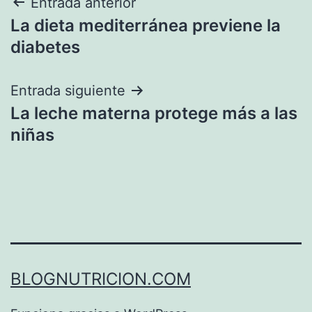
Navegación
Entrada anterior
La dieta mediterránea previene la
de
diabetes
entradas
Entrada siguiente
La leche materna protege más a las
niñas
BLOGNUTRICION.COM