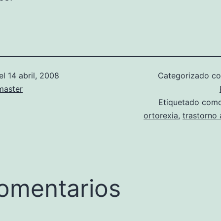
el
14 abril, 2008
Categorizado 
aster
Etiquetado com
ortorexia
,
trastorno 
omentarios