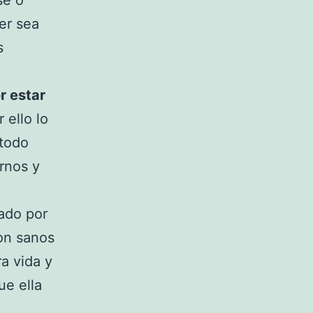
se o
er sea
s
r estar
 ello lo
 todo
rnos y
ado por
on sanos
a vida y
ue ella