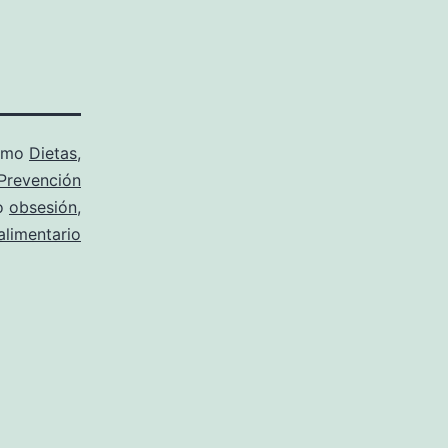
como
Dietas
,
Prevención
o
obsesión
,
alimentario