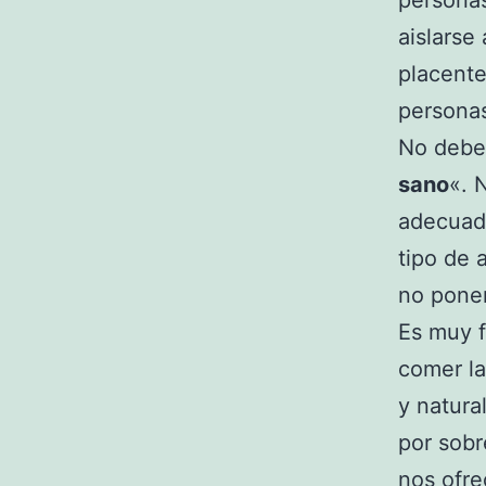
personas
aislarse
placente
persona
No debe
sano
«. 
adecuad
tipo de 
no poner
Es muy f
comer la
y natura
por sobr
nos ofre