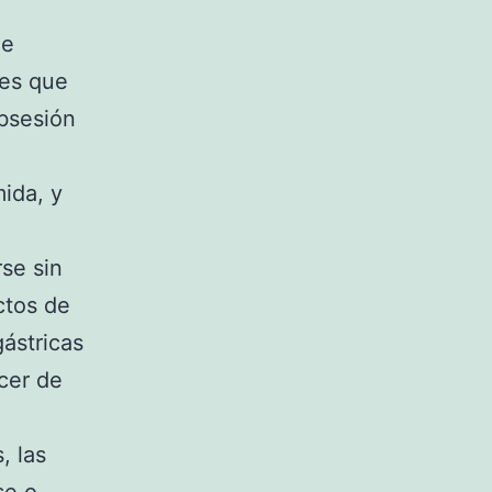
ue
 es que
obsesión
mida, y
se sin
ctos de
ástricas
cer de
, las