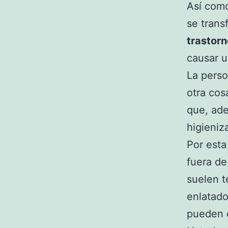
Así co
se tran
trastorn
causar u
La perso
otra cos
que, ad
higieniz
Por esta
fuera de
suelen t
enlatado
pueden d