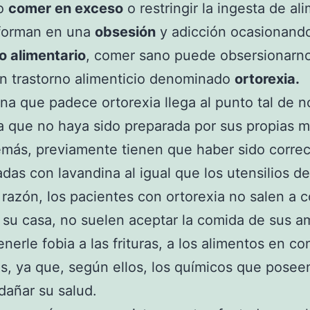
mo
comer en exceso
o restringir la ingesta de al
sforman en una
obsesión
y adicción ocasionand
o alimentario
, comer sano puede obsersionarn
n trastorno alimenticio denominado
ortorexia.
na que padece ortorexia llega al punto tal de 
a que no haya sido preparada por sus propias 
emás, previamente tienen que haber sido corre
adas con lavandina al igual que los
utensilios de
 razón, los pacientes con ortorexia no salen a 
 su casa, no suelen aceptar la comida de sus a
enerle fobia a las frituras, a los alimentos en c
s, ya que, según ellos, los químicos que posee
añar su salud.