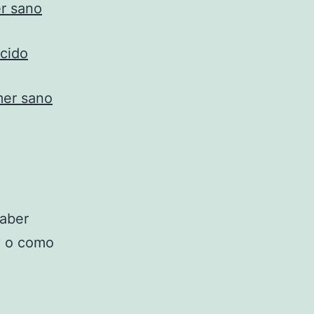
er sano
ocido
mer sano
saber
? o como