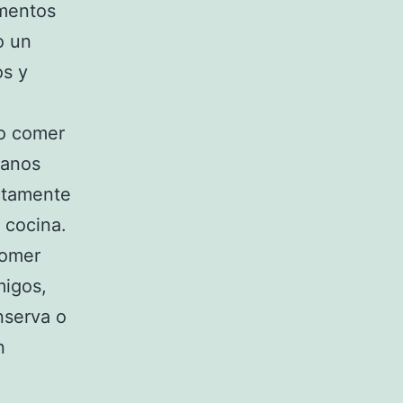
imentos
o un
os y
no comer
manos
ctamente
 cocina.
comer
migos,
onserva o
n