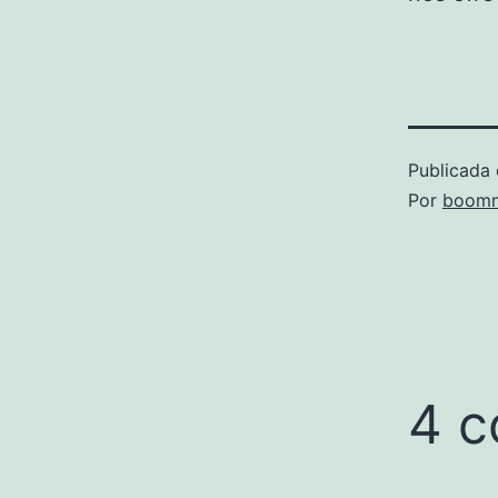
Publicada 
Por
boomm
4 c