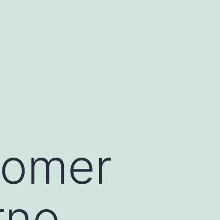
comer
rno