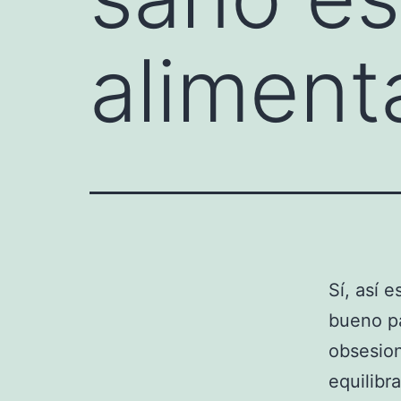
aliment
Sí, así 
bueno pa
obsesion
equilibr