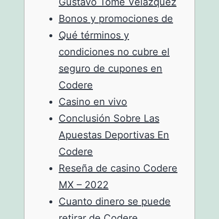
Gustavo Tomé Velázquez
Bonos y promociones de
Qué términos y
condiciones no cubre el
seguro de cupones en
Codere
Casino en vivo
Conclusión Sobre Las
Apuestas Deportivas En
Codere
Reseña de casino Codere
MX – 2022
Cuanto dinero se puede
retirar de Codere