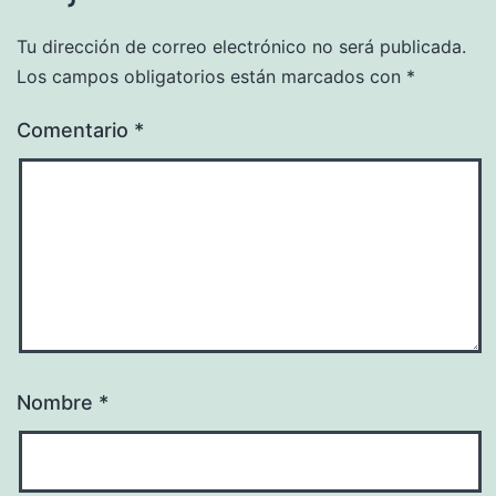
Tu dirección de correo electrónico no será publicada.
Los campos obligatorios están marcados con
*
Comentario
*
Nombre
*