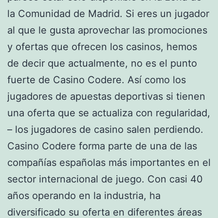
la Comunidad de Madrid. Si eres un jugador
al que le gusta aprovechar las promociones
y ofertas que ofrecen los casinos, hemos
de decir que actualmente, no es el punto
fuerte de Casino Codere. Así como los
jugadores de apuestas deportivas si tienen
una oferta que se actualiza con regularidad,
– los jugadores de casino salen perdiendo.
Casino Codere forma parte de una de las
compañías españolas más importantes en el
sector internacional de juego. Con casi 40
años operando en la industria, ha
diversificado su oferta en diferentes áreas