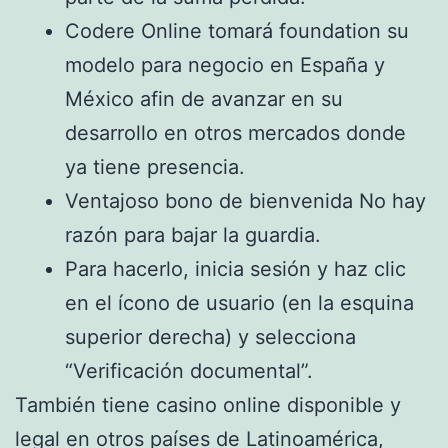
Codere Online tomará foundation su
modelo para negocio en España y
México afin de avanzar en su
desarrollo en otros mercados donde
ya tiene presencia.
Ventajoso bono de bienvenida No hay
razón para bajar la guardia.
Para hacerlo, inicia sesión y haz clic
en el ícono de usuario (en la esquina
superior derecha) y selecciona
“Verificación documental”.
También tiene casino online disponible y
legal en otros países de Latinoamérica,