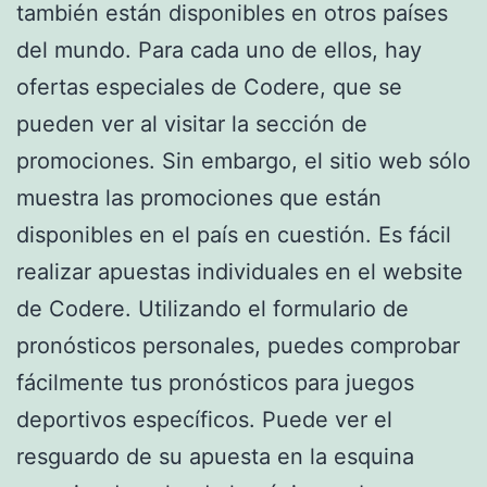
también están disponibles en otros países
del mundo. Para cada uno de ellos, hay
ofertas especiales de Codere, que se
pueden ver al visitar la sección de
promociones. Sin embargo, el sitio web sólo
muestra las promociones que están
disponibles en el país en cuestión. Es fácil
realizar apuestas individuales en el website
de Codere. Utilizando el formulario de
pronósticos personales, puedes comprobar
fácilmente tus pronósticos para juegos
deportivos específicos. Puede ver el
resguardo de su apuesta en la esquina