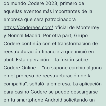
do mundo Codere 2023, primero de
aquellas eventos más importantes de la
empresa que sera patrocinadora
https://coderees.com/
oficial de Monterrey
y Normal Madrid. Por otra part, Grupo
Codere continúa con el transformación de
reestructuración financiera que inició en
abril. Esta operación —la fusión sobre
Codere Online— “no supone cambio alguno
en el proceso de reestructuración de la
compañía”, señaló la empresa. La aplicación
para casino Codere se puede descargarse
en tu smartphone Android solicitando un