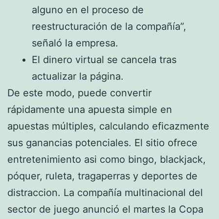
alguno en el proceso de
reestructuración de la compañía”,
señaló la empresa.
El dinero virtual se cancela tras
actualizar la página.
De este modo, puede convertir
rápidamente una apuesta simple en
apuestas múltiples, calculando eficazmente
sus ganancias potenciales. El sitio ofrece
entretenimiento asi como bingo, blackjack,
póquer, ruleta, tragaperras y deportes de
distraccion. La compañía multinacional del
sector de juego anunció el martes la Copa