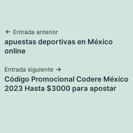
Navegación
Entrada anterior
apuestas deportivas en México
de
online
entradas
Entrada siguiente
Código Promocional Codere México
2023 Hasta $3000 para apostar