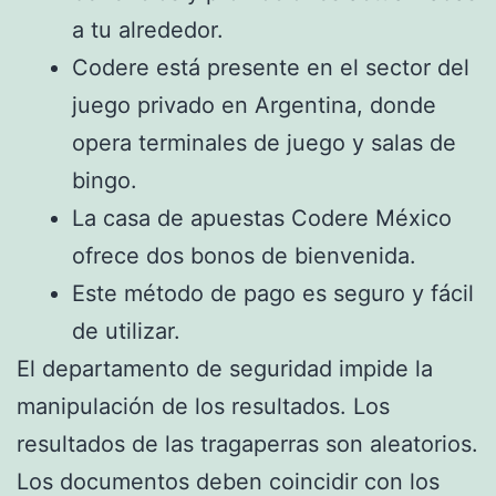
a tu alrededor.
Codere está presente en el sector del
juego privado en Argentina, donde
opera terminales de juego y salas de
bingo.
La casa de apuestas Codere México
ofrece dos bonos de bienvenida.
Este método de pago es seguro y fácil
de utilizar.
El departamento de seguridad impide la
manipulación de los resultados. Los
resultados de las tragaperras son aleatorios.
Los documentos deben coincidir con los