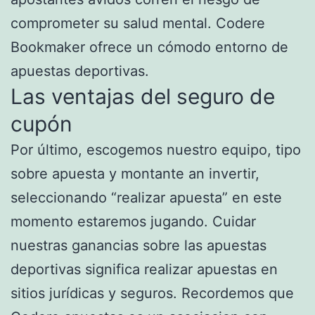
comprometer su salud mental. Codere
Bookmaker ofrece un cómodo entorno de
apuestas deportivas.
Las ventajas del seguro de
cupón
Por último, escogemos nuestro equipo, tipo
sobre apuesta y montante an invertir,
seleccionando “realizar apuesta” en este
momento estaremos jugando. Cuidar
nuestras ganancias sobre las apuestas
deportivas significa realizar apuestas en
sitios jurídicas y seguros. Recordemos que