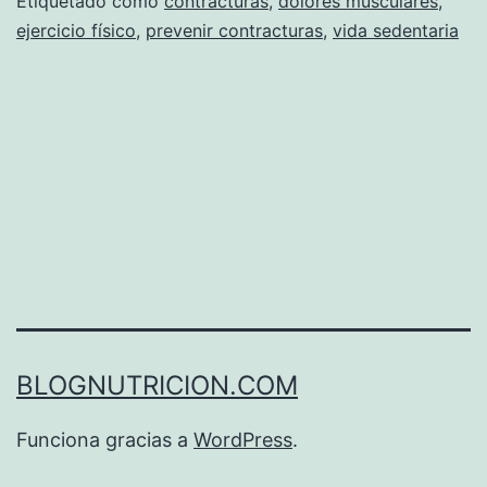
contract
Etiquetado como
contracturas
,
dolores musculares
,
ejercicio físico
,
prevenir contracturas
,
vida sedentaria
muscula
BLOGNUTRICION.COM
Funciona gracias a
WordPress
.