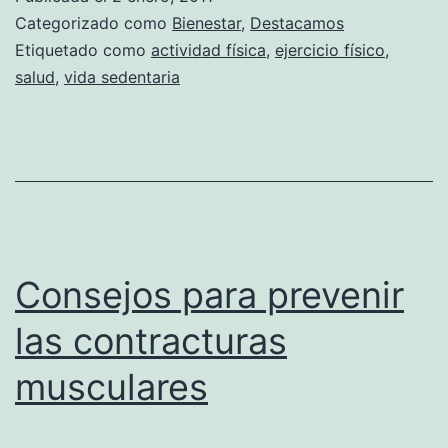
vida
Categorizado como
Bienestar
,
Destacamos
donde
Etiquetado como
actividad física
,
ejercicio físico
,
salud
,
vida sedentaria
no
debemos
descuidar
el
ejercicio
Consejos para prevenir
las contracturas
musculares