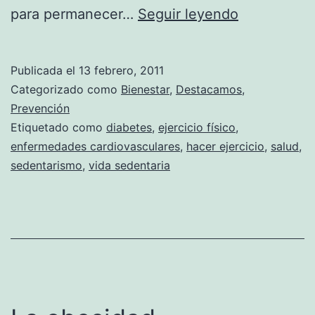
Los
para permanecer…
Seguir leyendo
riesgos
del
Publicada el
13 febrero, 2011
sedentaris
Categorizado como
Bienestar
,
Destacamos
,
Prevención
Etiquetado como
diabetes
,
ejercicio físico
,
enfermedades cardiovasculares
,
hacer ejercicio
,
salud
,
sedentarismo
,
vida sedentaria