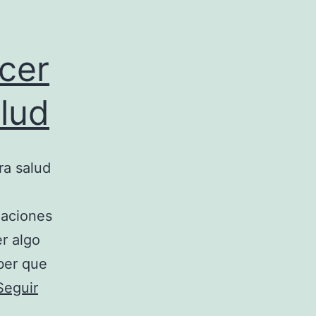
cer
alud
ra salud
gaciones
r algo
ber que
Seguir