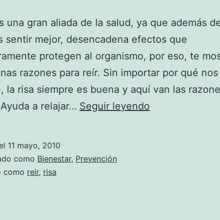
es una gran aliada de la salud, ya que además d
 sentir mejor, desencadena efectos que
amente protegen al organismo, por eso, te mo
nas razones para reír. Sin importar por qué nos
, la risa siempre es buena y aquí van las razon
Diez
 Ayuda a relajar…
Seguir leyendo
buenas
razones
el
11 mayo, 2010
para
zado como
Bienestar
,
Prevención
reír
do como
reir
,
risa