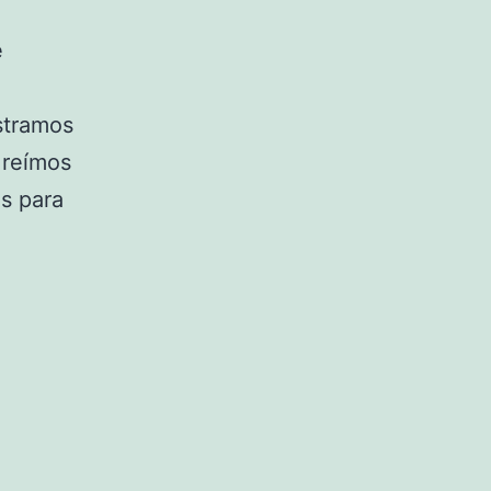
e
stramos
 reímos
es para