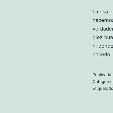
La risa 
hacernos
verdader
diez bue
ni dónde
hacerlo:
Publicada 
Categori
Etiqueta