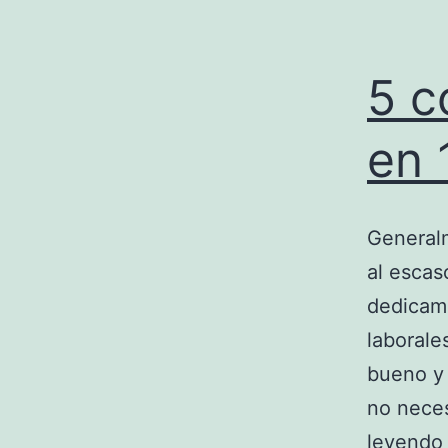
5 c
en 
Generalm
al esca
dedicamo
laborale
bueno y 
no neces
leyendo