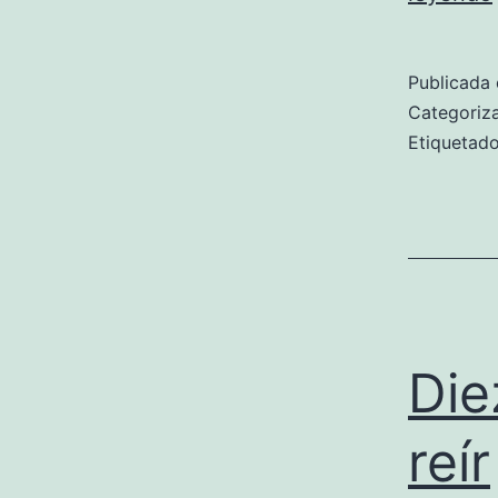
Publicada 
Categori
Etiqueta
Die
reír