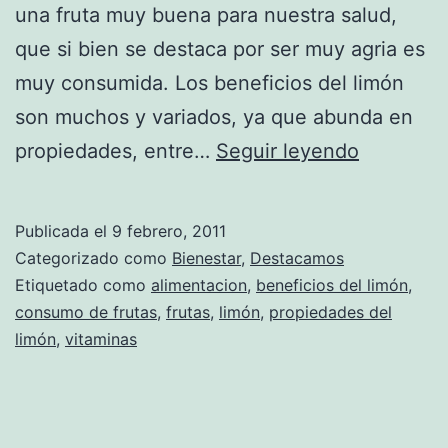
una fruta muy buena para nuestra salud,
que si bien se destaca por ser muy agria es
muy consumida. Los beneficios del limón
son muchos y variados, ya que abunda en
La
propiedades, entre…
Seguir leyendo
mejor
forma
Publicada el
9 febrero, 2011
de
Categorizado como
Bienestar
,
Destacamos
consumir
Etiquetado como
alimentacion
,
beneficios del limón
,
consumo de frutas
,
frutas
,
limón
,
propiedades del
el
limón
,
vitaminas
limón
para
beneficia