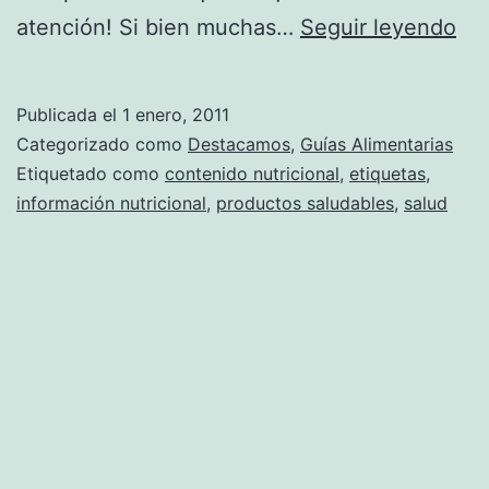
Co
atención! Si bien muchas…
Seguir leyendo
par
int
Publicada el
1 enero, 2011
la
Categorizado como
Destacamos
,
Guías Alimentarias
inf
Etiquetado como
contenido nutricional
,
etiquetas
,
información nutricional
,
productos saludables
,
salud
nut