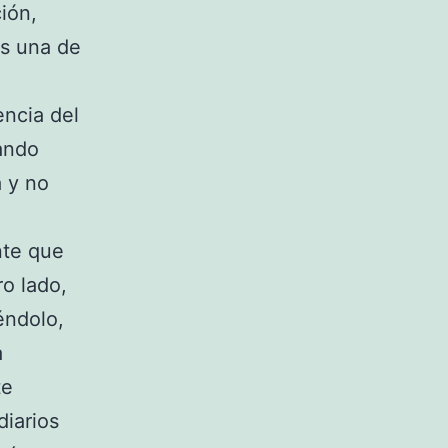
ión,
es una de
encia del
ando
a y no
nte que
ro lado,
éndolo,
a
te
diarios