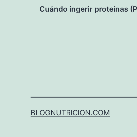
Navegación
Cuándo ingerir proteínas (P
de
entradas
BLOGNUTRICION.COM