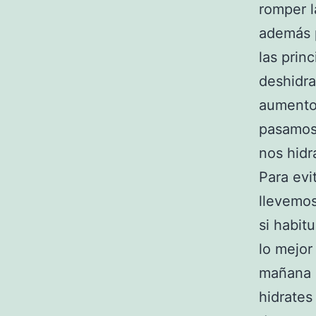
romper l
además p
las prin
deshidra
aumento 
pasamos 
nos hid
Para evi
llevemos
si habit
lo mejor
mañana o
hidrates