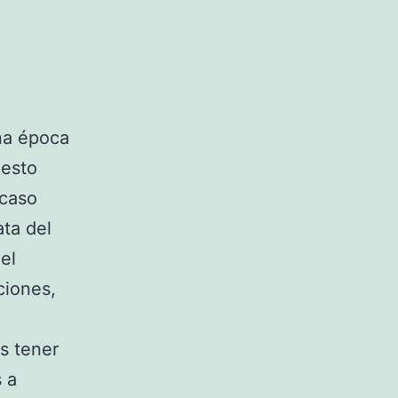
una época
uesto
 caso
ta del
el
ciones,
s tener
 a