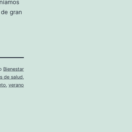
eníamos
 de gran
mo
Bienestar
s de salud
,
nto
,
verano