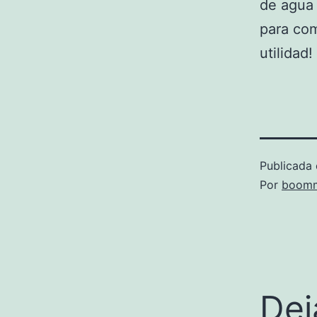
de agua 
para com
utilidad!
Publicada 
Por
boomm
Dej