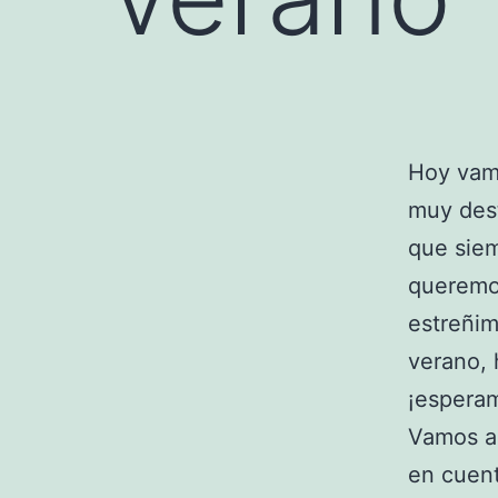
Hoy vam
muy dest
que siem
queremos
estreñim
verano, 
¡esperam
Vamos a
en cuen