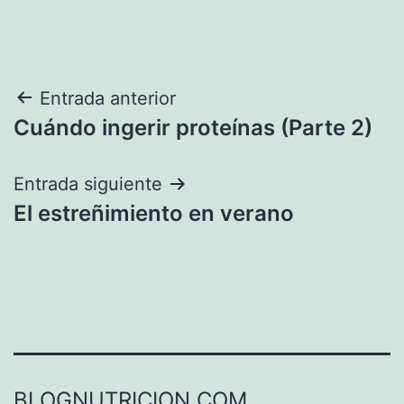
Navegación
Entrada anterior
Cuándo ingerir proteínas (Parte 2)
de
entradas
Entrada siguiente
El estreñimiento en verano
BLOGNUTRICION.COM