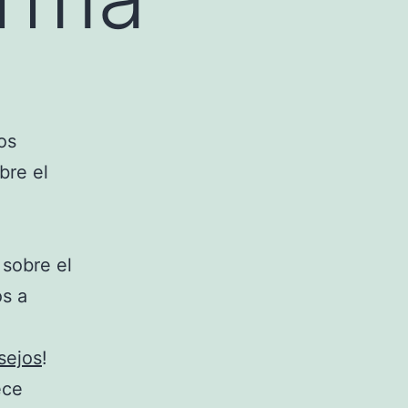
os
bre el
sobre el
s a
sejos
!
ece