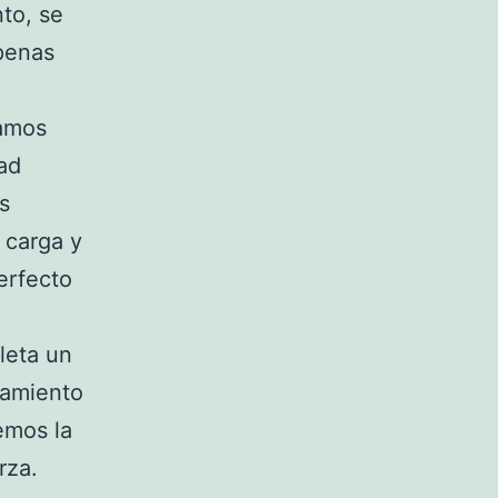
to, se
penas
gamos
ad
s
 carga y
erfecto
leta un
namiento
emos la
rza.