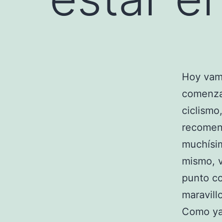
Hoy vamo
comenza
ciclism
recomen
muchísim
mismo, 
punto co
maravill
Como ya 