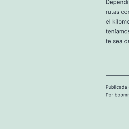
Dependi
rutas co
el kilom
teníamos
te sea d
Publicada 
Por
boomm