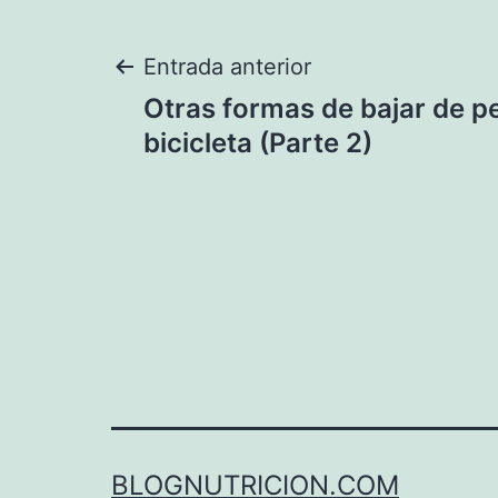
Navegación
Entrada anterior
Otras formas de bajar de p
de
bicicleta (Parte 2)
entradas
BLOGNUTRICION.COM