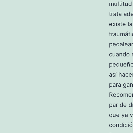
multitud
trata a
existe l
traumát
pedalea
cuando e
pequeños
así hace
para gan
Recomend
par de d
que ya v
condició