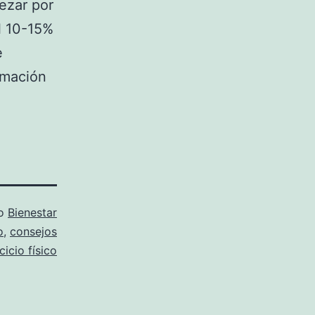
ezar por
l 10-15%
e
rmación
mo
Bienestar
o
,
consejos
cicio físico