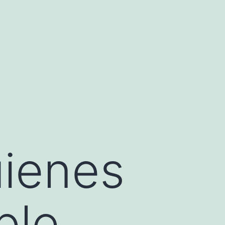
uienes
ble