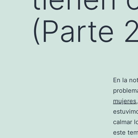
(Parte 2
En la no
problem
mujeres
estuvim
calmar l
este te