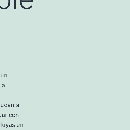
 un
 a
yudan a
uar con
luyas en