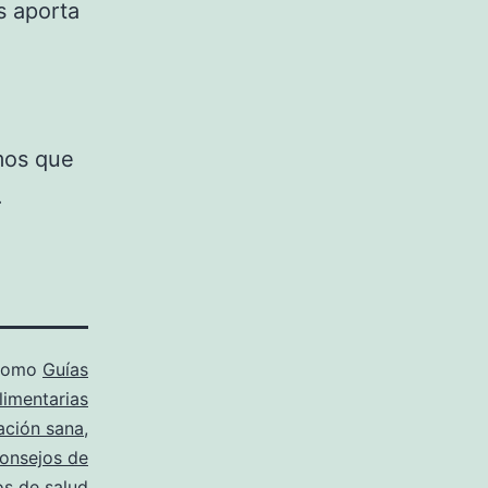
s aporta
mos que
.
 como
Guías
limentarias
ación sana
,
onsejos de
os de salud