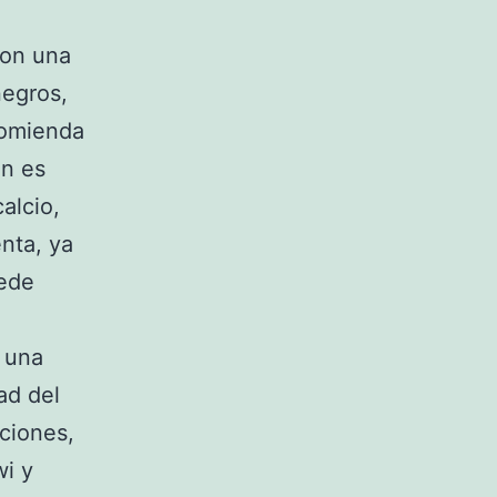
son una
negros,
ecomienda
én es
alcio,
nta, ya
uede
n una
ad del
ciones,
wi y