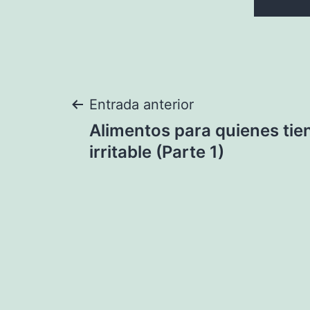
Navegación
Entrada anterior
Alimentos para quienes tie
de
irritable (Parte 1)
entradas