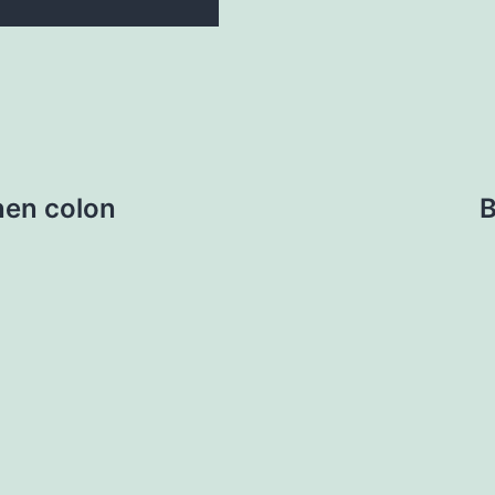
nen colon
B