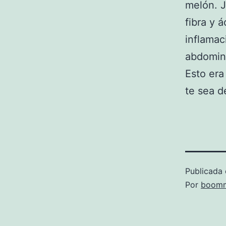
melón. J
fibra y 
inflamaci
abdomina
Esto era
te sea d
Publicada 
Por
boomm