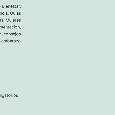
o
Bienestar
,
ncia
,
Guías
as
,
Mujeres
imentacion
,
n
,
consejos
,
embarazo
igatorios