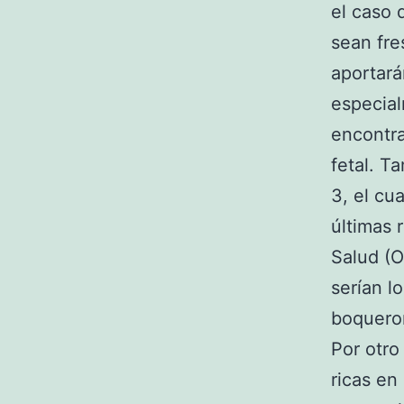
el caso 
sean fre
aportará
especial
encontra
fetal. T
3, el cu
últimas 
Salud (
serían l
boquero
Por otro
ricas en