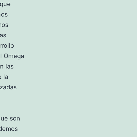
 que
nos
mos
las
rollo
el Omega
n las
 la
azadas
que son
odemos