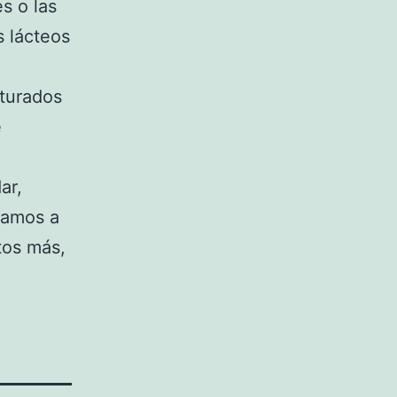
s o las
s lácteos
aturados
e
ar,
mamos a
tos más,