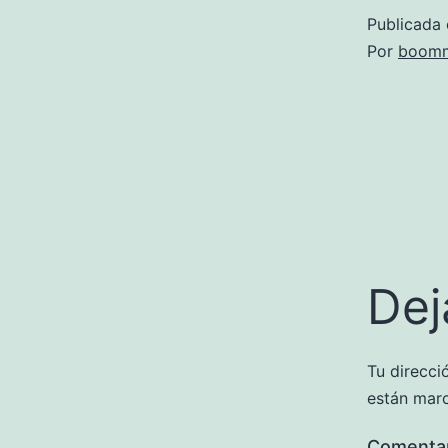
Publicada 
Por
boomm
Dej
Tu direcci
están mar
Comenta