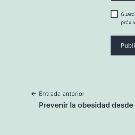
Guard
próxi
Navegación
Entrada anterior
Prevenir la obesidad desde
de
entradas