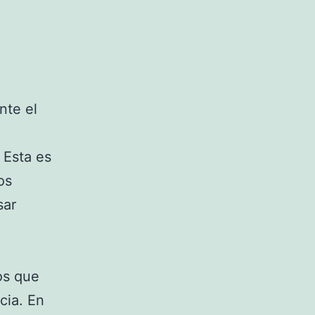
nte el
. Esta es
os
sar
os que
cia. En