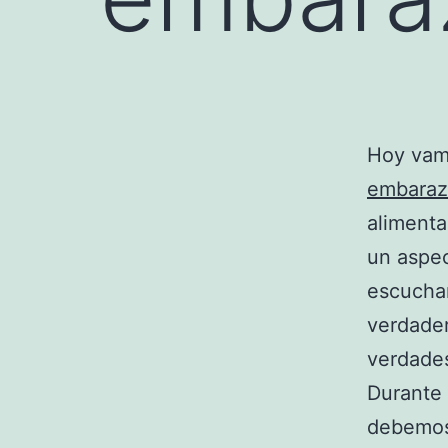
Hoy vamo
embara
alimenta
un aspec
escuchar
verdader
verdade
Durante 
debemos 