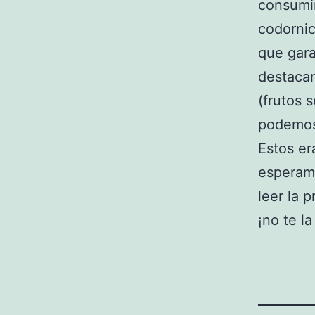
consumir
codornic
que gara
destacam
(frutos 
podemos 
Estos er
esperam
leer la 
¡no te la