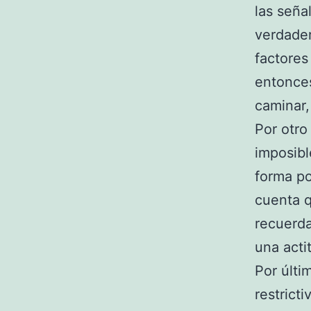
las seña
verdade
factores
entonces
caminar,
Por otro
imposibl
forma p
cuenta 
recuerda
una acti
Por últi
restrict