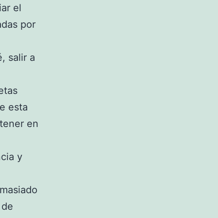
ar el
adas por
,
 salir a
etas
de esta
tener en
cia y
emasiado
 de