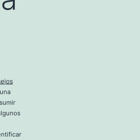
ejos
 una
nsumir
algunos
ntificar