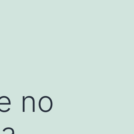
e no
ta