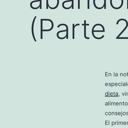
(Parte 2
En la no
especia
dieta
, v
aliment
consejos
El prime