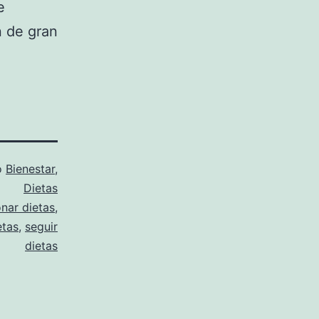
e
n de gran
o
Bienestar
,
Dietas
nar dietas
,
etas
,
seguir
dietas