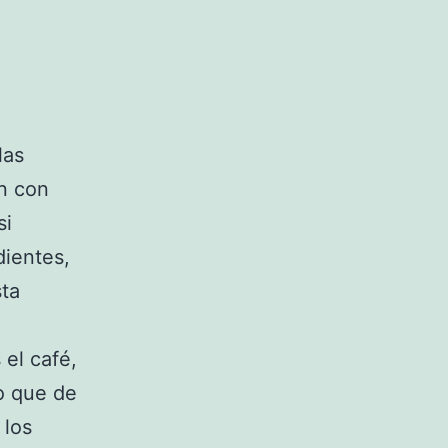
las
n con
si
ientes,
sta
 el café,
no que de
 los