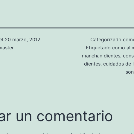
el
20 marzo, 2012
Categorizado co
aster
Etiquetado como
ali
manchan dientes
,
cons
dientes
,
cuidados de l
son
ar un comentario