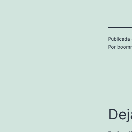
Publicada 
Por
boomm
Dej