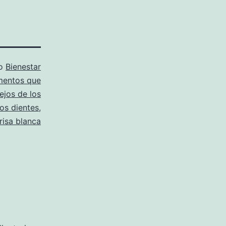
mo
Bienestar
mentos que
ejos de los
os dientes
,
risa blanca