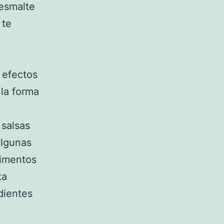
 esmalte
 te
 efectos
 la forma
 salsas
algunas
limentos
ta
dientes