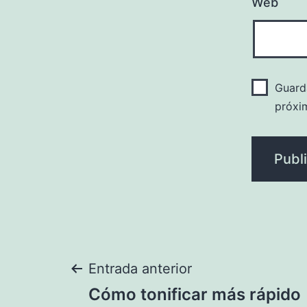
Web
Guard
próxi
Navegación
Entrada anterior
Cómo tonificar más rápido