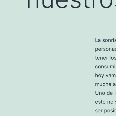
La sonri
persona
tener lo
consumi
hoy vamo
mucha a
Uno de l
esto no 
ser posi