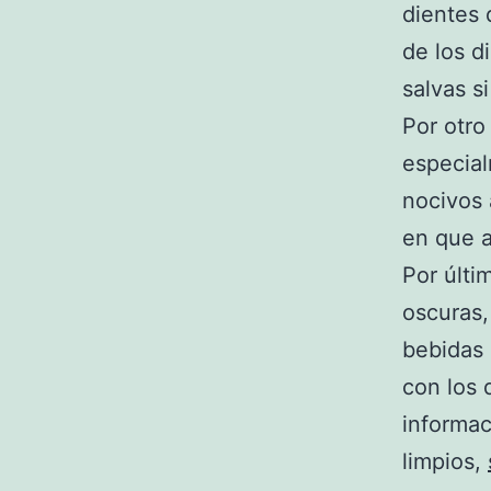
dientes 
de los d
salvas s
Por otro
especial
nocivos 
en que a
Por últi
oscuras,
bebidas 
con los
informac
limpios,