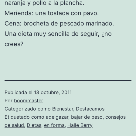
naranja y pollo a la plancha.
Merienda: una tostada con pavo.
Cena: brocheta de pescado marinado.
Una dieta muy sencilla de seguir, ¿no
crees?
Publicada el
13 octubre, 2011
Por
boommaster
Categorizado como
Bienestar
,
Destacamos
Etiquetado como
adelgazar
,
bajar de peso
,
consejos
de salud
,
Dietas
,
en forma
,
Halle Berry