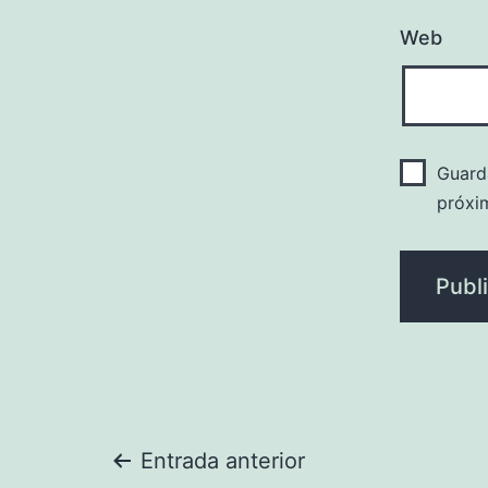
Web
Guard
próxi
Navegación
Entrada anterior