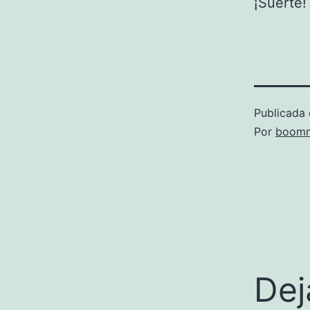
¡Suerte!
Publicada 
Por
boomm
Dej