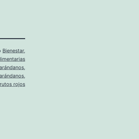
o
Bienestar
,
limentarias
arándanos
,
 arándanos
,
frutos rojos