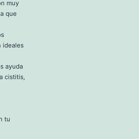
on muy
ya que
os
 ideales
os ayuda
cistitis,
n tu