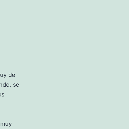
muy de
ndo, se
os
y muy