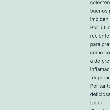
coleste
buenos p
impiden 
Por últi
reciente
para pre
como co
a de pre
inflamac
(depurac
Por tan
delicios
salud
.