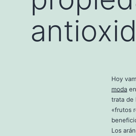
antioxi
Hoy vamo
moda
en
trata de
«frutos 
benefici
Los arán