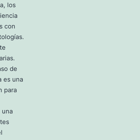
a, los
iencia
os con
tologías.
te
arias.
aso de
a es una
n para
r una
ntes
l