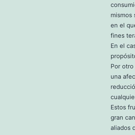
consumi
mismos s
en el qu
fines te
En el ca
propósit
Por otro
una afec
reducció
cualquier
Estos fr
gran can
aliados 